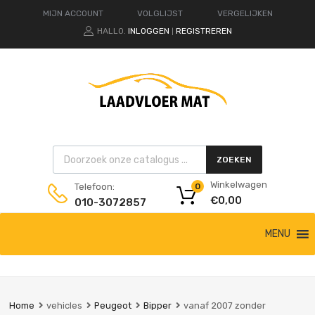
MIJN ACCOUNT
VOLGLIJST
VERGELIJKEN
HALLO.
INLOGGEN
REGISTREREN
|
Products search
ZOEKEN
Winkelwagen
Telefoon:
0
€
0,00
010-3072857
Ga
MENU
naar
de
inhoud
Home
vehicles
Peugeot
Bipper
vanaf 2007 zonder