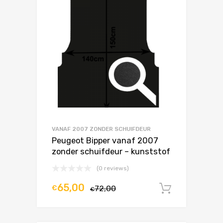
VANAF 2007 ZONDER SCHUIFDEUR
Peugeot Bipper vanaf 2007
zonder schuifdeur – kunststof
(0 reviews)
65,00
€
72,00
In winke
€