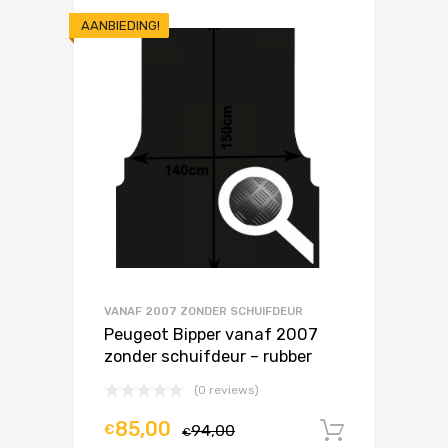
AANBIEDING!
VANAF 2007 ZONDER SCHUIFDEUR
Peugeot Bipper vanaf 2007
zonder schuifdeur – rubber
(0 reviews)
85,00
€
94,00
In winke
€