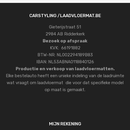
CARSTYLING /LAADVLOERMAT.BE
Gieterijstraat 51
2984 AB Ridderkerk
Bezoek op afspraak
KVK: 66191882
BTW-NR: NL002294189B83
IBAN: NL53ABNA0118840126
Productie en verkoop van laadvloermatten.
Elke bestelauto heeft een unieke indeling van de laadruimte
wat vraagt om laadvloermat die voor dat specifieke model
op maat is gemaakt.
MIJN REKENING