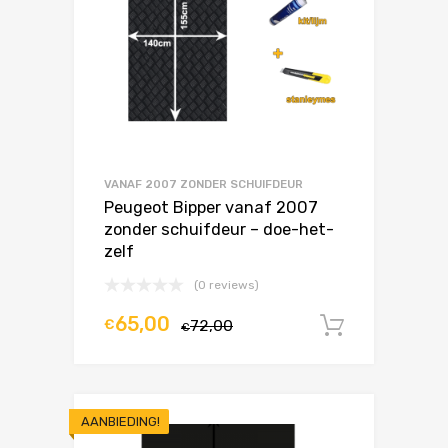
VANAF 2007 ZONDER SCHUIFDEUR
Peugeot Bipper vanaf 2007
zonder schuifdeur – doe-het-
zelf
(0 reviews)
65,00
€
72,00
In winke
€
AANBIEDING!