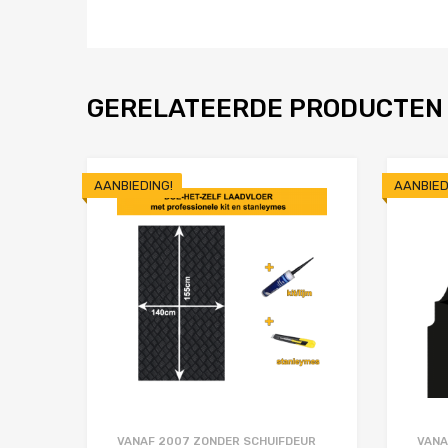
GERELATEERDE PRODUCTEN
AANBIEDING!
AANBIED
Toevoegen aan 
Product Vergelijken
VANAF 2007 ZONDER SCHUIFDEUR
VANA