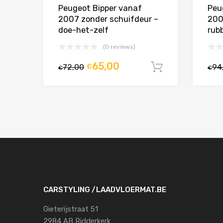
Peugeot Bipper vanaf
Peu
2007 zonder schuifdeur –
200
doe-het-zelf
rub
(0 reviews)
65,00
72,00
€
94
In winkelw
€
€
CARSTYLING /LAADVLOERMAT.BE
Gieterijstraat 51
2984 AB Ridderkerk