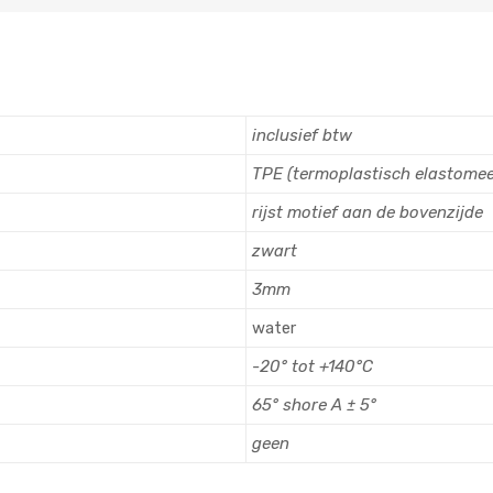
inclusief btw
TPE (termoplastisch elastomee
rijst motief aan de bovenzijde
zwart
3mm
water
-20° tot +140°C
65° shore A ± 5°
geen