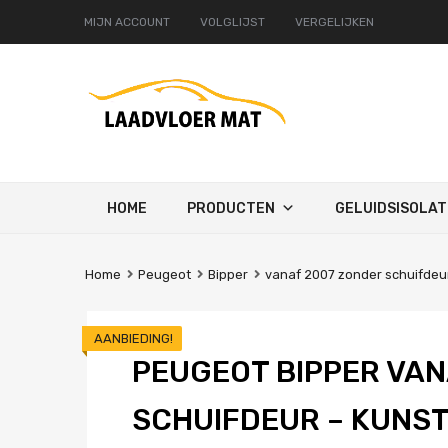
MIJN ACCOUNT
VOLGLIJST
VERGELIJKEN
Ga
HOME
PRODUCTEN
GELUIDSISOLAT
naar
de
inhoud
Home
Peugeot
Bipper
vanaf 2007 zonder schuifdeu
AANBIEDING!
PEUGEOT BIPPER VAN
SCHUIFDEUR – KUNS