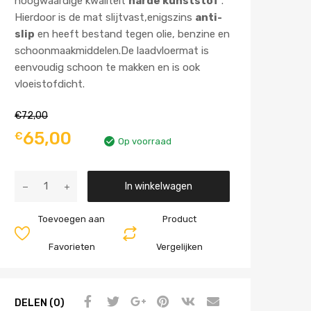
hoogwaardige kwaliteit
harde kunststof
.
Hierdoor is de mat slijtvast,enigszins
anti-
slip
en heeft bestand tegen olie, benzine en
schoonmaakmiddelen.De laadvloermat is
eenvoudig schoon te makken en is ook
vloeistofdicht.
€
72,00
65,00
€
Op voorraad
Aantal
In winkelwagen
Toevoegen aan
Product
Favorieten
Vergelijken
DELEN (0)