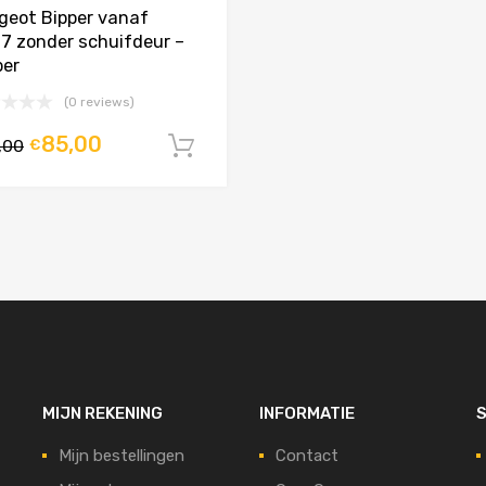
geot Bipper vanaf
7 zonder schuifdeur –
ber
(0 reviews)
85,00
,00
€
agen
In winkelwagen
MIJN REKENING
INFORMATIE
S
Mijn bestellingen
Contact