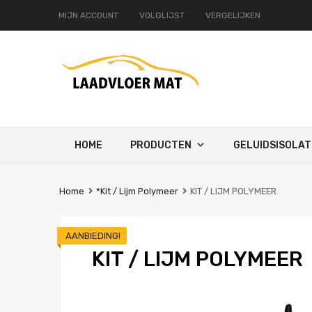
MIJN ACCOUNT
VOLGLIJST
VERGELIJKEN
Ga
HOME
PRODUCTEN
GELUIDSISOLAT
naar
de
inhoud
Home
*Kit / Lijm Polymeer
KIT / LIJM POLYMEER
AANBIEDING!
KIT / LIJM POLYMEER