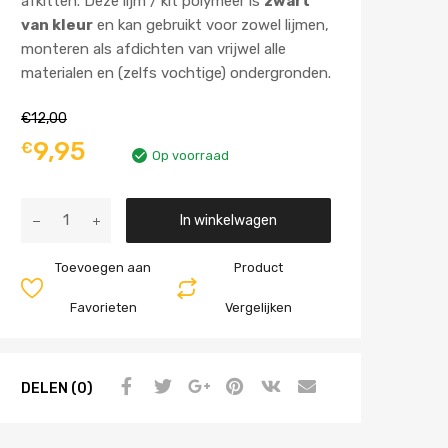
afkitten. Deze lijm / kit polymeer is
zwart
van kleur
en kan gebruikt voor zowel lijmen,
monteren als afdichten van vrijwel alle
materialen en (zelfs vochtige) ondergronden.
€
12,00
9,95
€
Op voorraad
Aantal
In winkelwagen
Toevoegen aan
Product
Favorieten
Vergelijken
DELEN (0)