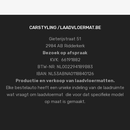
CARSTYLING /LAADVLOERMAT.BE
Gieterijstraat 51
2984 AB Ridderkerk
Bezoek op afspraak
KVK: 66191882
BTW-NR: NL002294189B83
IBAN: NL53ABNA0118840126
Productie en verkoop van laadvloermatten.
Elke bestelauto heeft een unieke indeling van de laadruimte
wat vraagt om laadvloermat die voor dat specifieke model
op maat is gemaakt.