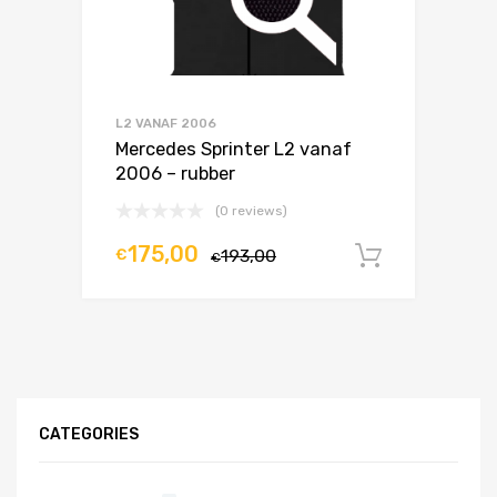
L2 VANAF 2006
Mercedes Sprinter L2 vanaf
2006 – rubber
(0 reviews)
175,00
€
193,00
In winke
€
CATEGORIES