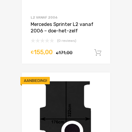
L2 VANAF 2006
Mercedes Sprinter L2 vanaf
2006 – doe-het-zelf
(0 reviews)
155,00
€
171,00
In winke
€
AANBIEDING!