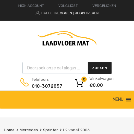
MIJN ACCOUNT
VOLGLIJST
VERGELIJKEN
HALLO.
INLOGGEN
REGISTREREN
|
Products search
ZOEKEN
Winkelwagen
Telefoon:
0
€
0,00
010-3072857
Ga
MENU
naar
de
inhoud
Home
Mercedes
Sprinter
L2 vanaf 2006