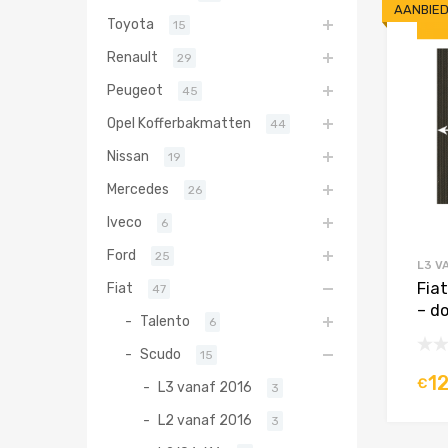
AANBIED
Toyota
15
Renault
29
Peugeot
45
Opel Kofferbakmatten
44
Nissan
19
Mercedes
26
Iveco
6
Ford
25
L3 V
Fia
Fiat
47
– d
Talento
6
Scudo
15
1
€
L3 vanaf 2016
3
L2 vanaf 2016
3