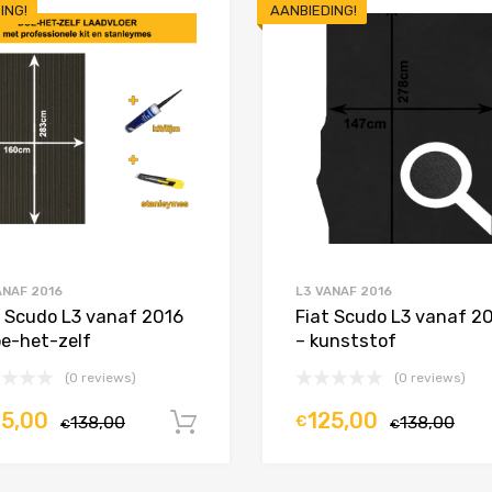
ING!
AANBIEDING!
Toevoegen aan Favorieten
Product Vergelijken
ANAF 2016
L3 VANAF 2016
t Scudo L3 vanaf 2016
Fiat Scudo L3 vanaf 2
oe-het-zelf
– kunststof
(0 reviews)
(0 reviews)
25,00
125,00
138,00
€
138,00
In winkelwagen
€
€