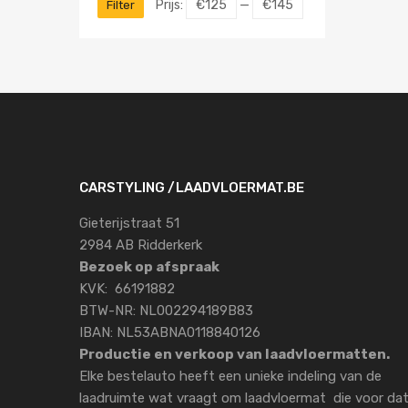
Prijs:
€125
—
€145
Filter
CARSTYLING /LAADVLOERMAT.BE
Gieterijstraat 51
2984 AB Ridderkerk
Bezoek op afspraak
KVK: 66191882
BTW-NR: NL002294189B83
IBAN: NL53ABNA0118840126
Productie en verkoop van laadvloermatten.
Elke bestelauto heeft een unieke indeling van de
laadruimte wat vraagt om laadvloermat die voor da