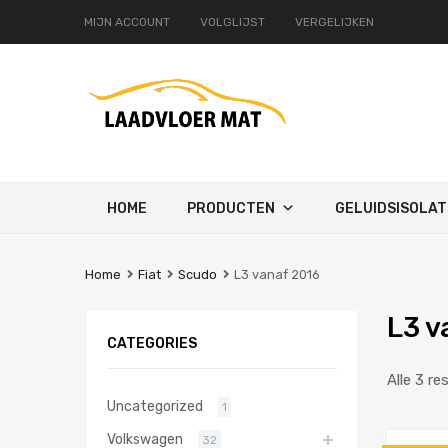
MIJN ACCOUNT
VOLGLIJST
VERGELIJKEN
Ga
HOME
PRODUCTEN
GELUIDSISOLAT
naar
de
inhoud
Home
Fiat
Scudo
L3 vanaf 2016
L3 v
CATEGORIES
Alle 3 re
Uncategorized
1
Volkswagen
32