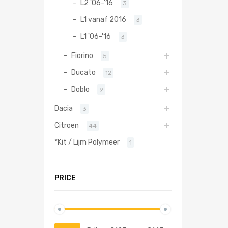
L2 '06-'16
3
L1 vanaf 2016
3
L1 '06-'16
3
Fiorino
5
Ducato
12
Doblo
9
Dacia
3
Citroen
44
*Kit / Lijm Polymeer
1
PRICE