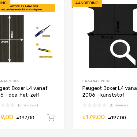
ING!
AANBIEDING!
Toevoegen aan Favorieten
Product Vergelijken
ANAF 2006
L4 VANAF 2006
geot Boxer L4 vanaf
Peugeot Boxer L4 vana
6 – doe-het-zelf
2006 – kunststof
(0 reviews)
(0 reviews)
79,00
179,00
197,00
€
197,00
In winkelwagen
€
€