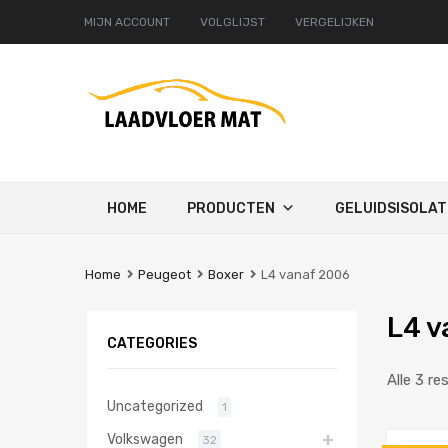
MIJN ACCOUNT
VOLGLIJST
VERGELIJKEN
Ga
HOME
PRODUCTEN
GELUIDSISOLAT
naar
de
inhoud
Home
Peugeot
Boxer
L4 vanaf 2006
L4 v
CATEGORIES
Alle 3 re
Uncategorized
1
Volkswagen
32