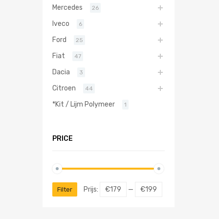
Mercedes
26
Iveco
6
Ford
25
Fiat
47
Dacia
3
Citroen
44
*Kit / Lijm Polymeer
1
PRICE
Prijs:
€179
—
€199
Filter