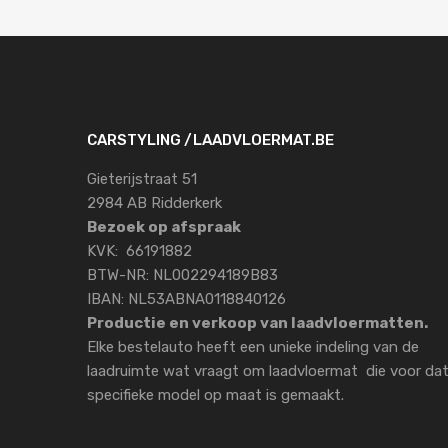
CARSTYLING /LAADVLOERMAT.BE
Gieterijstraat 51
2984 AB Ridderkerk
Bezoek op afspraak
KVK: 66191882
BTW-NR: NL002294189B83
IBAN: NL53ABNA0118840126
Productie en verkoop van laadvloermatten.
Elke bestelauto heeft een unieke indeling van de
laadruimte wat vraagt om laadvloermat die voor da
specifieke model op maat is gemaakt.