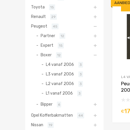
AANBIED
Toyota
15
Renault
29
Peugeot
45
Partner
12
Expert
15
Boxer
12
L4 vanaf 2006
3
L3 vanaf 2006
3
L4 V
Peu
L2 vanaf 2006
3
200
L1 vanaf 2006
3
Bipper
6
1
€
Opel Kofferbakmatten
44
Nissan
19