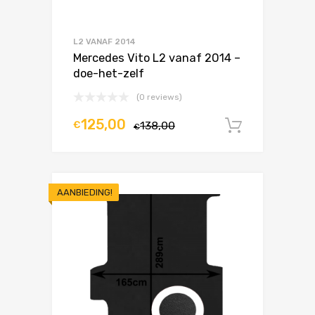
L2 VANAF 2014
Mercedes Vito L2 vanaf 2014 –
doe-het-zelf
(0 reviews)
125,00
€
138,00
In winke
€
AANBIEDING!