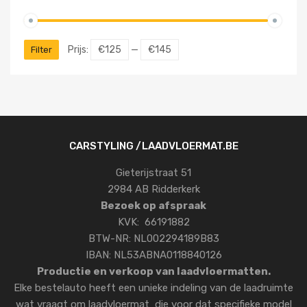
Prijs:
€125
—
€145
Filter
CARSTYLING /LAADVLOERMAT.BE
Gieterijstraat 51
2984 AB Ridderkerk
Bezoek op afspraak
KVK: 66191882
BTW-NR: NL002294189B83
IBAN: NL53ABNA0118840126
Productie en verkoop van laadvloermatten.
Elke bestelauto heeft een unieke indeling van de laadruimte
wat vraagt om laadvloermat die voor dat specifieke model