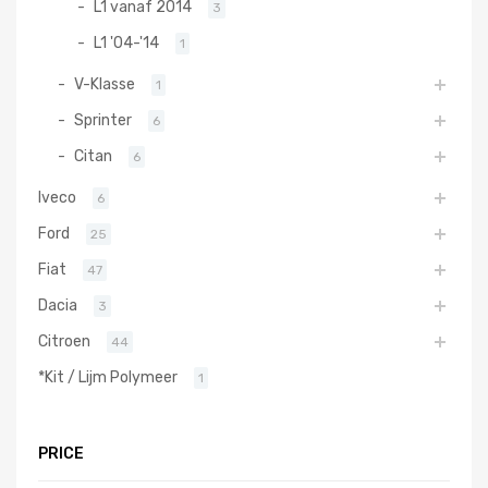
L1 vanaf 2014
3
L1 '04-'14
1
V-Klasse
1
Sprinter
6
Citan
6
Iveco
6
Ford
25
Fiat
47
Dacia
3
Citroen
44
*Kit / Lijm Polymeer
1
PRICE