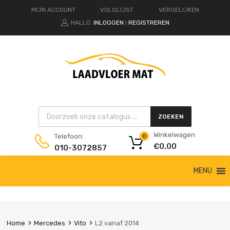
MIJN ACCOUNT
VOLGLIJST
VERGELIJKEN
HALLO.
INLOGGEN
REGISTREREN
|
Products search
ZOEKEN
Winkelwagen
Telefoon:
0
€
0,00
010-3072857
Ga
MENU
naar
de
inhoud
Home
Mercedes
Vito
L2 vanaf 2014