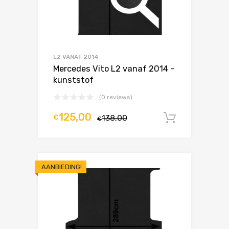
L2 VANAF 2014
Mercedes Vito L2 vanaf 2014 –
kunststof
(0 reviews)
125,00
€
138,00
In winke
€
AANBIEDING!