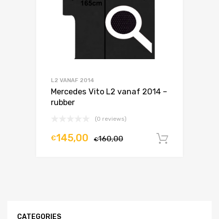
L2 VANAF 2014
Mercedes Vito L2 vanaf 2014 –
rubber
(0 reviews)
145,00
€
160,00
In winke
€
CATEGORIES