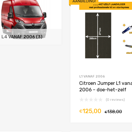
AANBIEDING!
L4 VANAF 2006
(3)
L1 VANAF 2006
Citroen Jumper L1 van
2006 – doe-het-zelf
(0 reviews)
125,00
€
138,00
€