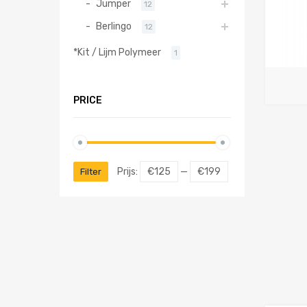
Jumper
12
Berlingo
12
*Kit / Lijm Polymeer
1
PRICE
Prijs:
€125
—
€199
Filter