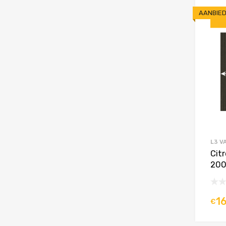
AANBIED
L3 V
Cit
200
1
€