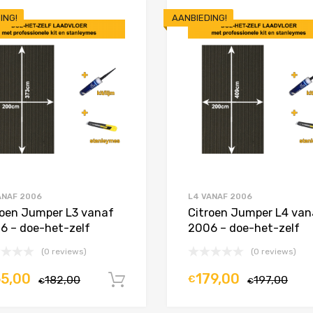
ING!
AANBIEDING!
Toevoegen aan Favorieten
Product Vergelijken
ANAF 2006
L4 VANAF 2006
roen Jumper L3 vanaf
Citroen Jumper L4 van
6 – doe-het-zelf
2006 – doe-het-zelf
(0 reviews)
(0 reviews)
65,00
179,00
182,00
€
197,00
In winkelwagen
€
€