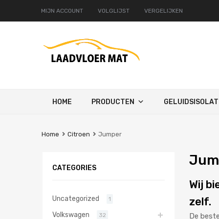
MIJN ACCOUNT
VOLGLIJST
VERGELIJKEN
Ga
HOME
PRODUCTEN
GELUIDSISOLAT
naar
de
inhoud
Home
Citroen
Jumper
Jum
CATEGORIES
Wij b
Uncategorized
zelf.
1
Volkswagen
32
De beste