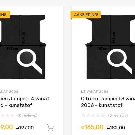
ING!
AANBIEDING!
Toevoegen aan Favorieten
Product Vergelijken
ANAF 2006
L3 VANAF 2006
roen Jumper L4 vanaf
Citroen Jumper L3 van
6 – kunststof
2006 – kunststof
(0 reviews)
(0 reviews)
79,00
165,00
197,00
€
182,00
In winkelwagen
€
€