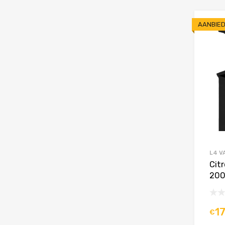
AANBIED
L4 V
Cit
200
1
€