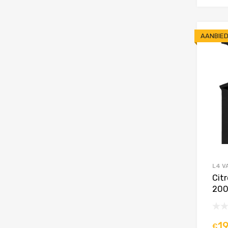
AANBIED
L4 V
Cit
200
1
€