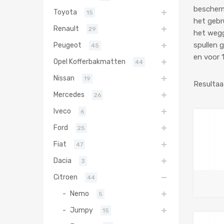
bescherm
Toyota
15
het gebr
Renault
29
het wegg
spullen 
Peugeot
45
en voor 
Opel Kofferbakmatten
44
Nissan
19
Resultaa
Mercedes
26
Iveco
6
Ford
25
Fiat
47
Dacia
3
Citroen
44
Nemo
5
Jumpy
15