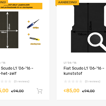
ING!
AANBIEDING!
Toevoegen aan Favorieten
Product Vergelijken
6-'16
L1 '06-'16
 Scudo L1 ’06-’16 –
Fiat Scudo L1 ’06-’16 –
-het-zelf
kunststof
(0 reviews)
(0 reviews)
5,00
85,00
94,00
€
94,00
In winkelwagen
€
€