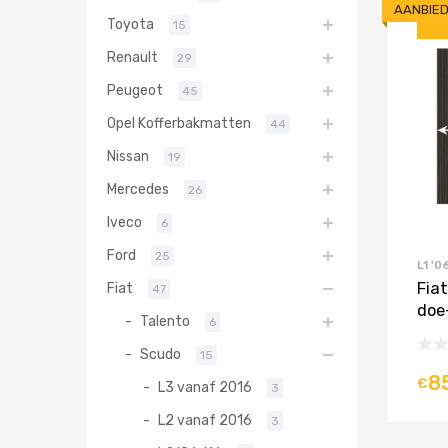
AANBIED
Toyota
15
Renault
29
Peugeot
45
Opel Kofferbakmatten
44
Nissan
19
Mercedes
26
Iveco
6
Ford
25
L1 '0
Fiat
Fiat
47
doe
Talento
6
Scudo
15
8
€
L3 vanaf 2016
3
L2 vanaf 2016
3