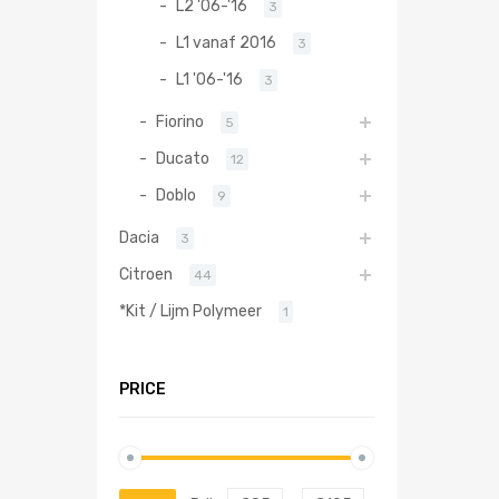
L2 '06-'16
3
L1 vanaf 2016
3
L1 '06-'16
3
Fiorino
5
Ducato
12
Doblo
9
Dacia
3
Citroen
44
*Kit / Lijm Polymeer
1
PRICE