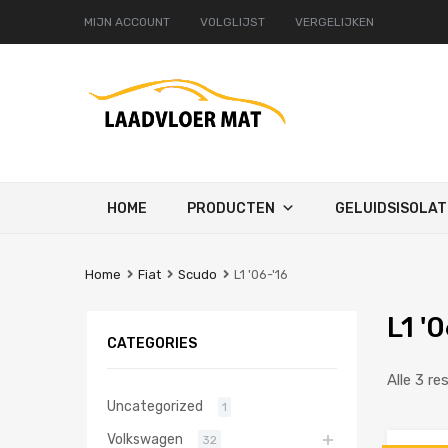
MIJN ACCOUNT
VOLGLIJST
VERGELIJKEN
Ga
HOME
PRODUCTEN
GELUIDSISOLAT
naar
de
inhoud
Home
Fiat
Scudo
L1 '06-'16
L1 '
CATEGORIES
Alle 3 re
Uncategorized
1
Volkswagen
32