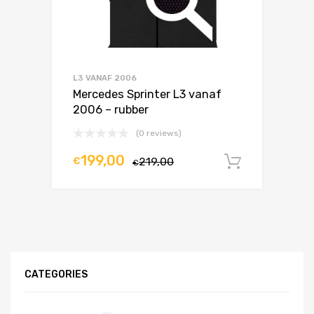
L3 VANAF 2006
Mercedes Sprinter L3 vanaf
2006 – rubber
(0 reviews)
199,00
€
219,00
In winke
€
CATEGORIES