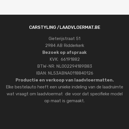
CARSTYLING /LAADVLOERMAT.BE
Gieterijstraat 51
2984 AB Ridderkerk
Bezoek op afspraak
KVK: 66191882
BTW-NR: NL002294189B83
IBAN: NL53ABNA0118840126
Productie en verkoop van laadvloermatten.
Elke bestelauto heeft een unieke indeling van de laadruimte
wat vraagt om laadvloermat die voor dat specifieke model
op maat is gemaakt.