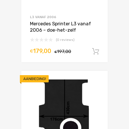
L3 VANAF 2006
Mercedes Sprinter L3 vanaf
2006 – doe-het-zelf
(0 reviews)
179,00
€
197,00
In winke
€
AANBIEDING!