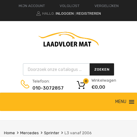
MIJN ACCOUNT
VOLGLIJST
VERGELIJKEN
HALLO.
INLOGGEN
REGISTREREN
|
Products search
ZOEKEN
Winkelwagen
Telefoon:
0
€
0,00
010-3072857
Ga
MENU
naar
de
inhoud
Home
Mercedes
Sprinter
L3 vanaf 2006