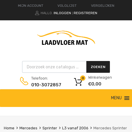
MIJN ACCOUNT
VOLGLIJST
VERGELIJKEN
HALLO.
INLOGGEN
REGISTREREN
|
Products search
ZOEKEN
Winkelwagen
Telefoon:
0
€
0,00
010-3072857
Ga
MENU
naar
de
inhoud
Home
Mercedes
Sprinter
L3 vanaf 2006
Mercedes Sprinter