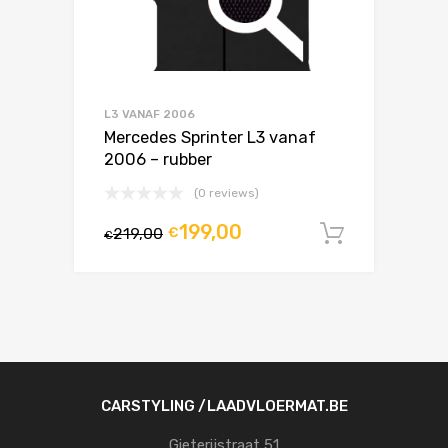
L3 VANAF 2006
Mercedes Sprinter L3 vanaf
2006 – rubber
(0 reviews)
199,00
219,00
€
In winke
€
CARSTYLING /LAADVLOERMAT.BE
Gieterijstraat 51