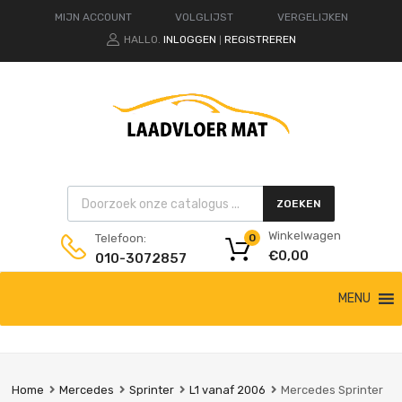
MIJN ACCOUNT
VOLGLIJST
VERGELIJKEN
HALLO.
INLOGGEN
REGISTREREN
|
Products search
ZOEKEN
Winkelwagen
Telefoon:
0
€
0,00
010-3072857
Ga
MENU
naar
de
inhoud
Home
Mercedes
Sprinter
L1 vanaf 2006
Mercedes Sprinter