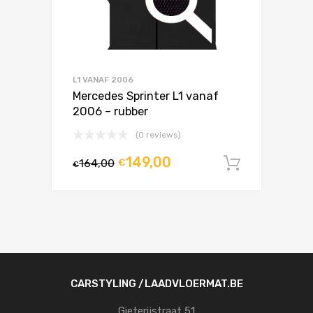
L1 VANAF 2006
Mercedes Sprinter L1 vanaf
2006 – rubber
(0 reviews)
149,00
164,00
€
In winke
€
CARSTYLING /LAADVLOERMAT.BE
Gieterijstraat 51