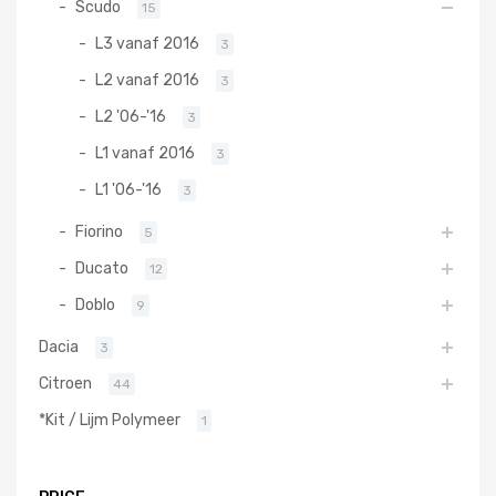
Scudo
15
L3 vanaf 2016
3
L2 vanaf 2016
3
L2 '06-'16
3
L1 vanaf 2016
3
L1 '06-'16
3
Fiorino
5
Ducato
12
Doblo
9
Dacia
3
Citroen
44
*Kit / Lijm Polymeer
1