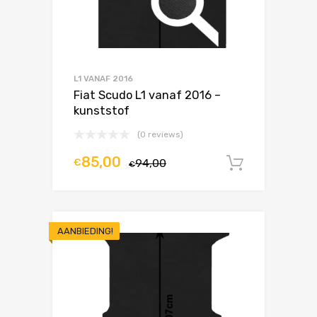
L1 VANAF 2016
Fiat Scudo L1 vanaf 2016 –
kunststof
(0 reviews)
85,00
€
94,00
In winke
€
AANBIEDING!