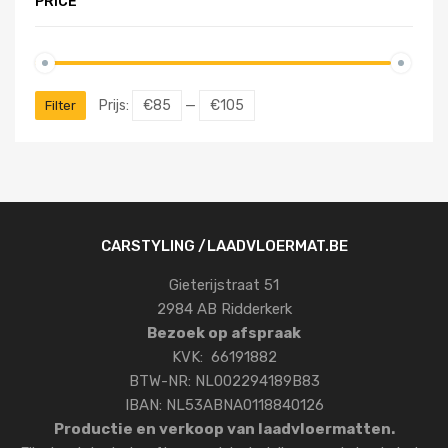
PRICE
Prijs:
€85
—
€105
Filter
CARSTYLING /LAADVLOERMAT.BE
Gieterijstraat 51
2984 AB Ridderkerk
Bezoek op afspraak
KVK: 66191882
BTW-NR: NL002294189B83
IBAN: NL53ABNA0118840126
Productie en verkoop van laadvloermatten.