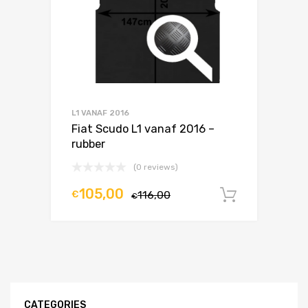
L1 VANAF 2016
Fiat Scudo L1 vanaf 2016 –
rubber
(0 reviews)
105,00
€
116,00
In winke
€
CATEGORIES