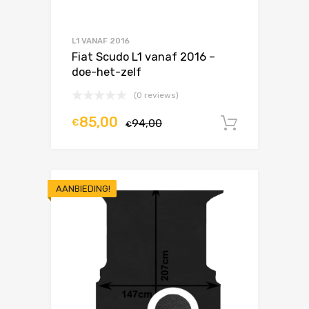
L1 VANAF 2016
Fiat Scudo L1 vanaf 2016 –
doe-het-zelf
(0 reviews)
85,00
€
94,00
In winke
€
AANBIEDING!