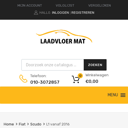
MIJN ACCOUNT
VOLGLIJST
VERGELIJKEN
HALLO.
INLOGGEN
REGISTREREN
|
Products search
ZOEKEN
Winkelwagen
Telefoon:
0
€
0,00
010-3072857
Ga
MENU
naar
de
inhoud
Home
Fiat
Scudo
L1 vanaf 2016