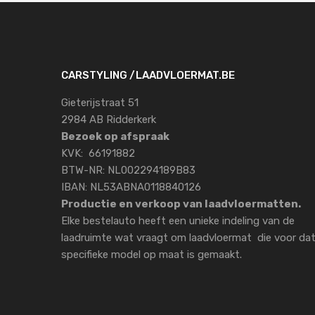
CARSTYLING /LAADVLOERMAT.BE
Gieterijstraat 51
2984 AB Ridderkerk
Bezoek op afspraak
KVK: 66191882
BTW-NR: NL002294189B83
IBAN: NL53ABNA0118840126
Productie en verkoop van laadvloermatten.
Elke bestelauto heeft een unieke indeling van de
laadruimte wat vraagt om laadvloermat die voor da
specifieke model op maat is gemaakt.