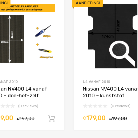
ING!
AANBIEDING!
Toevoegen aan Favorieten
Product Vergelijken
ANAF 2010
L4 VANAF 2010
san NV400 L4 vanaf
Nissan NV400 L4 vana
0 – doe-het-zelf
2010 – kunststof
(0 reviews)
(0 reviews)
79,00
179,00
197,00
€
197,00
In winkelwagen
€
€