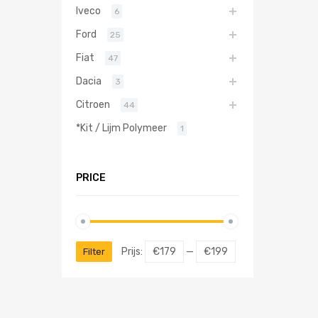
Iveco
6
Ford
25
Fiat
47
Dacia
3
Citroen
44
*Kit / Lijm Polymeer
1
PRICE
Prijs:
€179
—
€199
Filter