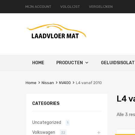
MIJN ACCOUNT
VOLGLIJST
VERGELIJKEN
Ga
HOME
PRODUCTEN
GELUIDSISOLAT
naar
de
inhoud
Home
Nissan
NV400
L4 vanaf 2010
L4 v
CATEGORIES
Alle 3 re
Uncategorized
1
Volkswagen
32