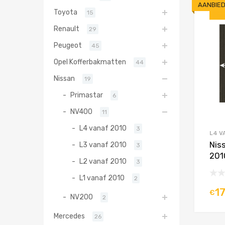
AANBIED
Toyota
15
Renault
29
Peugeot
45
Opel Kofferbakmatten
44
Nissan
19
Primastar
6
NV400
11
L4 vanaf 2010
3
L4 V
Nis
L3 vanaf 2010
3
201
L2 vanaf 2010
3
L1 vanaf 2010
2
1
€
NV200
2
Mercedes
26