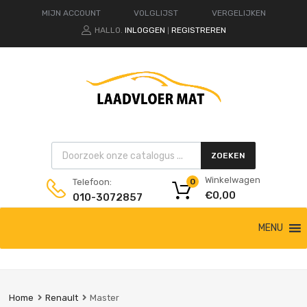
MIJN ACCOUNT
VOLGLIJST
VERGELIJKEN
HALLO.
INLOGGEN
REGISTREREN
|
Products search
ZOEKEN
Winkelwagen
Telefoon:
0
€
0,00
010-3072857
Ga
MENU
naar
de
inhoud
Home
Renault
Master