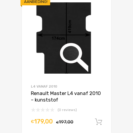
AANBIEDING!
L4 VANAF 2010
Renault Master L4 vanaf 2010
– kunststof
(0 reviews)
179,00
€
197,00
In winke
€