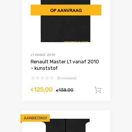
L1 VANAF 2010
Renault Master L1 vanaf 2010
– kunststof
(0 reviews)
125,00
€
138,00
In winke
€
AANBIEDING!