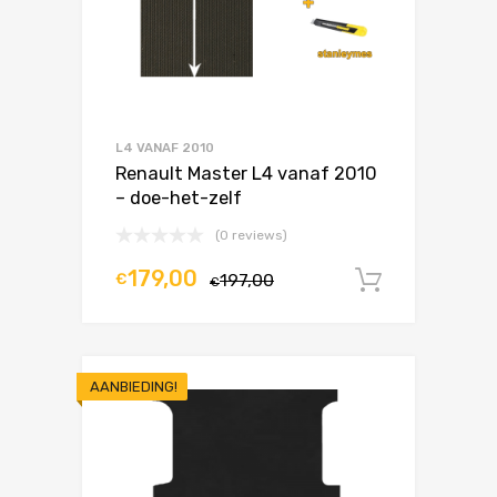
L4 VANAF 2010
Renault Master L4 vanaf 2010
– doe-het-zelf
(0 reviews)
179,00
€
197,00
In winke
€
AANBIEDING!