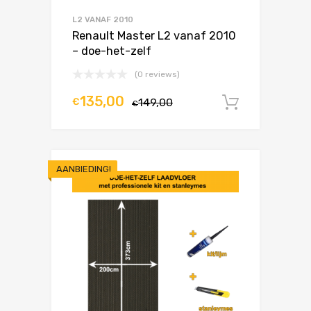
L2 VANAF 2010
Renault Master L2 vanaf 2010
– doe-het-zelf
(0 reviews)
135,00
€
149,00
In winke
€
AANBIEDING!