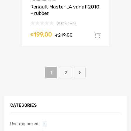
L4 VANAF 2010
Renault Master L4 vanaf 2010
– rubber
(0 reviews)
199,00
€
219,00
In winke
€
1
2
CATEGORIES
Uncategorized
1