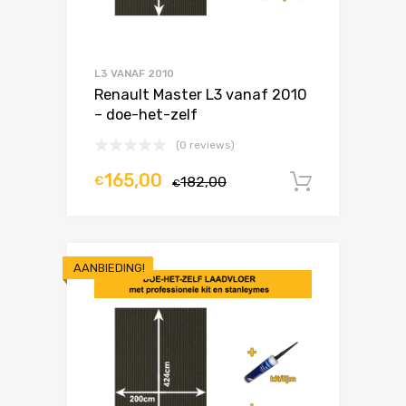
L3 VANAF 2010
Renault Master L3 vanaf 2010
– doe-het-zelf
(0 reviews)
165,00
€
182,00
In winke
€
AANBIEDING!