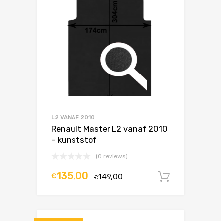
L2 VANAF 2010
Renault Master L2 vanaf 2010
– kunststof
(0 reviews)
135,00
€
149,00
In winke
€