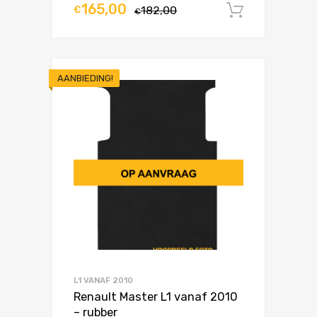
165,00
€
182,00
In winke
€
AANBIEDING!
L1 VANAF 2010
Renault Master L1 vanaf 2010
– rubber