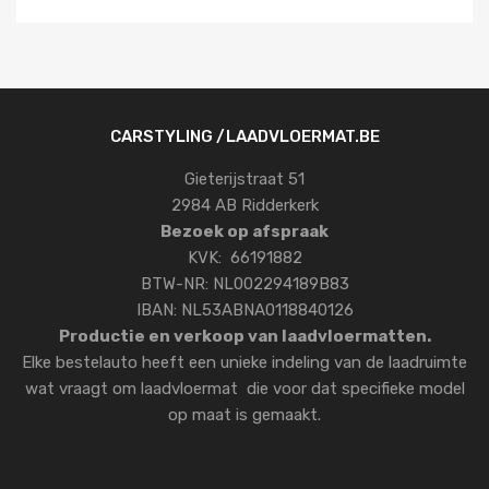
CARSTYLING /LAADVLOERMAT.BE
Gieterijstraat 51
2984 AB Ridderkerk
Bezoek op afspraak
KVK: 66191882
BTW-NR: NL002294189B83
IBAN: NL53ABNA0118840126
Productie en verkoop van laadvloermatten.
Elke bestelauto heeft een unieke indeling van de laadruimte
wat vraagt om laadvloermat die voor dat specifieke model
op maat is gemaakt.