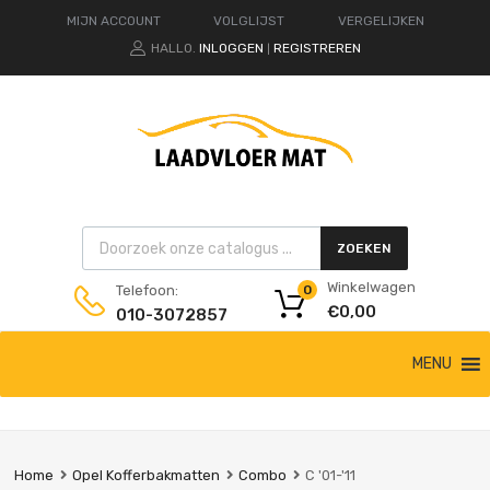
MIJN ACCOUNT
VOLGLIJST
VERGELIJKEN
HALLO.
INLOGGEN
REGISTREREN
|
Products search
ZOEKEN
Winkelwagen
Telefoon:
0
€
0,00
010-3072857
Ga
MENU
naar
de
inhoud
Home
Opel Kofferbakmatten
Combo
C '01-'11