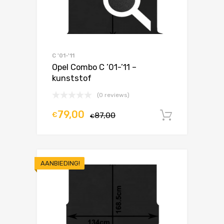
C '01-'11
Opel Combo C ’01-’11 –
kunststof
(0 reviews)
79,00
€
87,00
In winke
€
AANBIEDING!