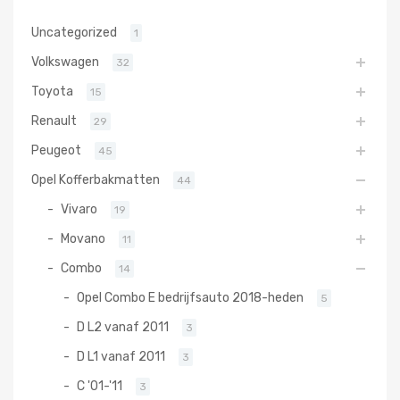
Uncategorized
1
Volkswagen
32
Toyota
15
Renault
29
Peugeot
45
Opel Kofferbakmatten
44
Vivaro
19
Movano
11
Combo
14
Opel Combo E bedrijfsauto 2018-heden
5
D L2 vanaf 2011
3
D L1 vanaf 2011
3
C '01-'11
3