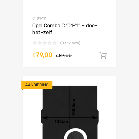
C '01-'11
Opel Combo C ’01-’11 – doe-
het-zelf
(0 reviews)
79,00
€
87,00
In winke
€
AANBIEDING!