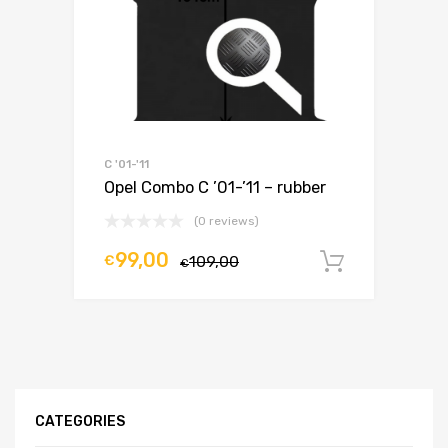
C '01-'11
Opel Combo C ’01-’11 – rubber
(0 reviews)
99,00
€
109,00
In winke
€
CATEGORIES