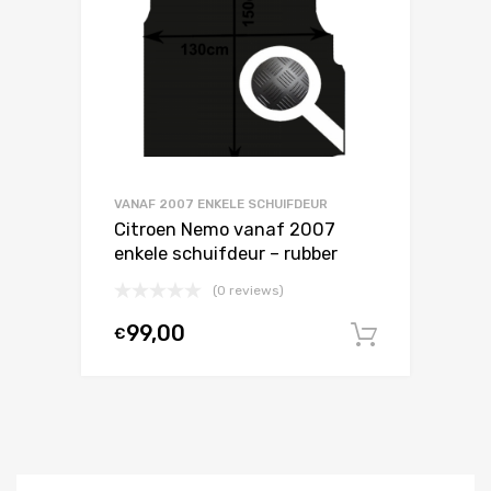
VANAF 2007 ENKELE SCHUIFDEUR
Citroen Nemo vanaf 2007
enkele schuifdeur – rubber
(0 reviews)
99,00
€
In winke