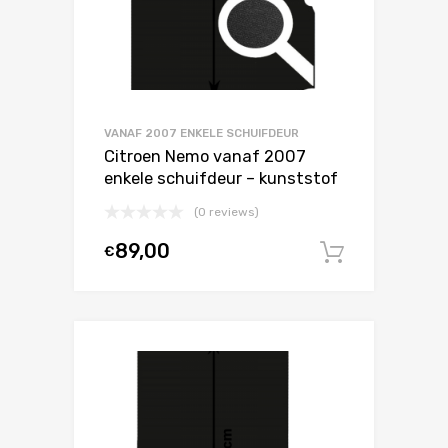
VANAF 2007 ENKELE SCHUIFDEUR
Citroen Nemo vanaf 2007
enkele schuifdeur – kunststof
(0 reviews)
89,00
€
In winke