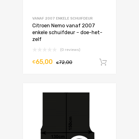
VANAF 2007 ENKELE SCHUIFDEUR
Citroen Nemo vanaf 2007
enkele schuifdeur – doe-het-
zelf
(0 reviews)
65,00
€
72,00
In winke
€