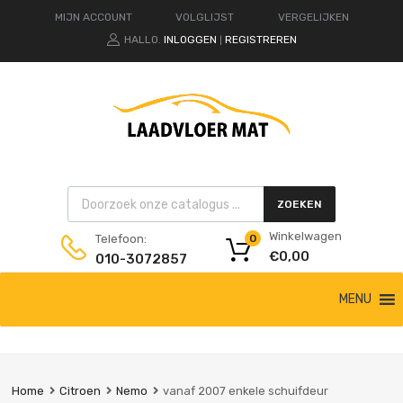
MIJN ACCOUNT
VOLGLIJST
VERGELIJKEN
HALLO.
INLOGGEN
REGISTREREN
|
Products search
ZOEKEN
Winkelwagen
Telefoon:
0
€
0,00
010-3072857
Ga
MENU
naar
de
inhoud
Home
Citroen
Nemo
vanaf 2007 enkele schuifdeur