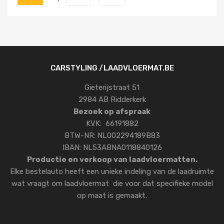
CARSTYLING /LAADVLOERMAT.BE
Gieterijstraat 51
2984 AB Ridderkerk
Bezoek op afspraak
KVK: 66191882
BTW-NR: NL002294189B83
IBAN: NL53ABNA0118840126
Productie en verkoop van laadvloermatten.
Elke bestelauto heeft een unieke indeling van de laadruimte
wat vraagt om laadvloermat die voor dat specifieke model
op maat is gemaakt.