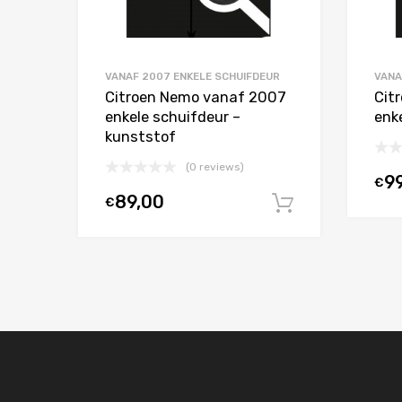
VANAF 2007 ENKELE SCHUIFDEUR
VANA
Citroen Nemo vanaf 2007
Cit
enkele schuifdeur –
enk
kunststof
(0 reviews)
9
€
89,00
€
In winkelw