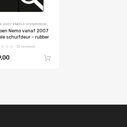
F 2007 ENKELE SCHUIFDEUR
roen Nemo vanaf 2007
ele schuifdeur – rubber
(0 reviews)
9,00
In winkelwagen
agen