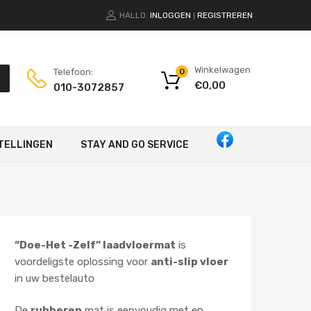
HALLO.
INLOGGEN
REGISTREREN
|
Winkelwagen
Telefoon:
0
€
0,00
010-3072857
TELLINGEN
STAY AND GO SERVICE
“Doe-Het -Zelf” laadvloermat
is
voordeligste oplossing voor
anti-slip vloer
in uw bestelauto
De
rubberen
mat is eenvoudig met en