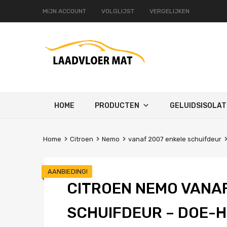
MIJN ACCOUNT
VOLGLIJST
VERGELIJKEN
Ga
HOME
PRODUCTEN
GELUIDSISOLAT
naar
de
inhoud
Home
Citroen
Nemo
vanaf 2007 enkele schuifdeur
AANBIEDING!
CITROEN NEMO VANAF
SCHUIFDEUR – DOE-H