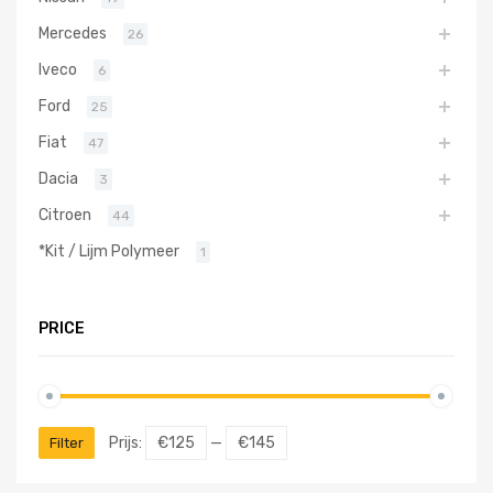
Mercedes
26
Iveco
6
Ford
25
Fiat
47
Dacia
3
Citroen
44
*Kit / Lijm Polymeer
1
PRICE
Prijs:
€125
—
€145
Filter