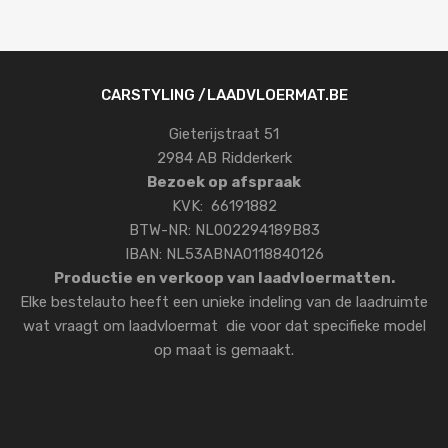
CARSTYLING /LAADVLOERMAT.BE
Gieterijstraat 51
2984 AB Ridderkerk
Bezoek op afspraak
KVK: 66191882
BTW-NR: NL002294189B83
IBAN: NL53ABNA0118840126
Productie en verkoop van laadvloermatten.
Elke bestelauto heeft een unieke indeling van de laadruimte
wat vraagt om laadvloermat die voor dat specifieke model
op maat is gemaakt.