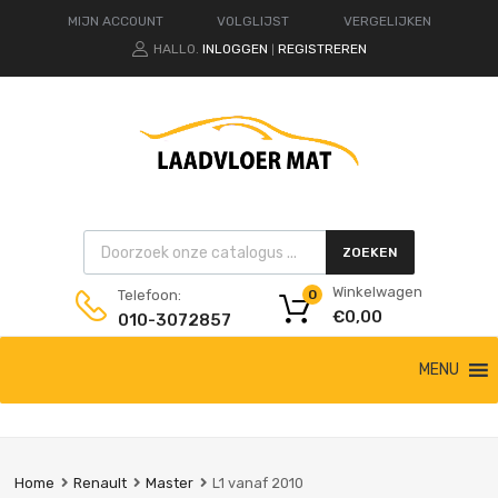
MIJN ACCOUNT
VOLGLIJST
VERGELIJKEN
HALLO.
INLOGGEN
REGISTREREN
|
Products search
ZOEKEN
Winkelwagen
Telefoon:
0
€
0,00
010-3072857
Ga
MENU
naar
de
inhoud
Home
Renault
Master
L1 vanaf 2010