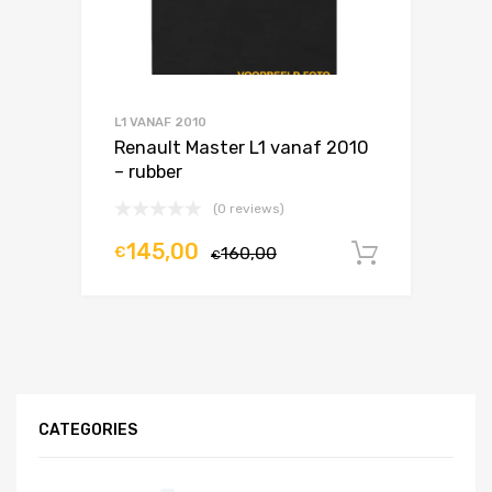
L1 VANAF 2010
Renault Master L1 vanaf 2010
– rubber
(0 reviews)
145,00
€
160,00
In winke
€
CATEGORIES