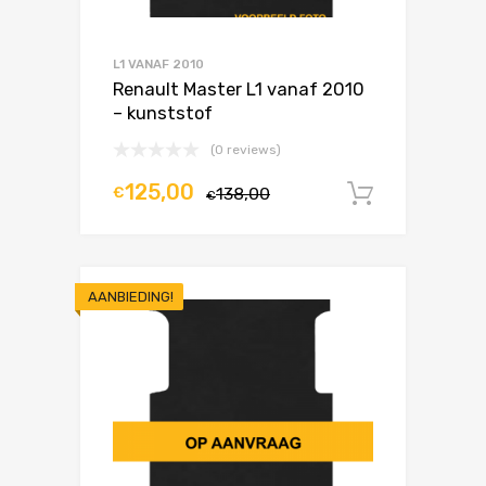
L1 VANAF 2010
Renault Master L1 vanaf 2010
– kunststof
(0 reviews)
125,00
€
138,00
In winke
€
AANBIEDING!