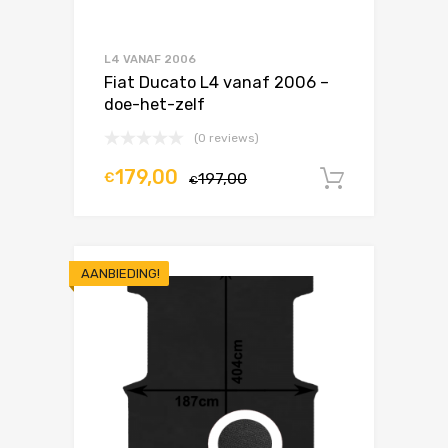
L4 VANAF 2006
Fiat Ducato L4 vanaf 2006 –
doe-het-zelf
(0 reviews)
179,00
€
197,00
In winke
€
AANBIEDING!