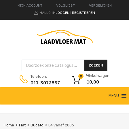
MIJN ACCOUNT
VOLGLIJST
VERGELIJKEN
HALLO.
INLOGGEN
REGISTREREN
|
Products search
ZOEKEN
Winkelwagen
Telefoon:
0
€
0,00
010-3072857
Ga
MENU
naar
de
inhoud
Home
Fiat
Ducato
L4 vanaf 2006