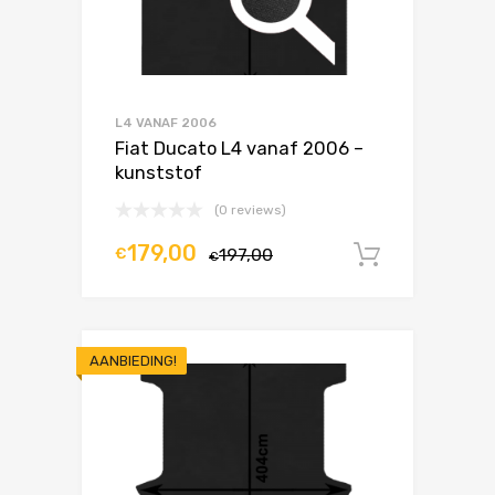
L4 VANAF 2006
Fiat Ducato L4 vanaf 2006 –
kunststof
(0 reviews)
179,00
€
197,00
In winke
€
AANBIEDING!