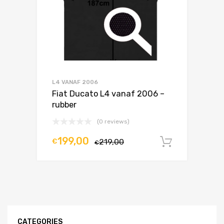
L4 VANAF 2006
Fiat Ducato L4 vanaf 2006 –
rubber
(0 reviews)
199,00
€
219,00
In winke
€
CATEGORIES