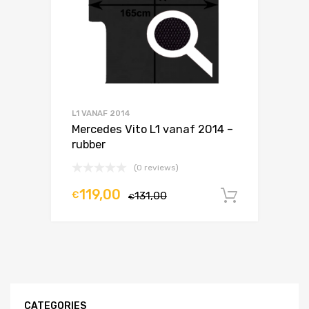
L1 VANAF 2014
Mercedes Vito L1 vanaf 2014 –
rubber
(0 reviews)
119,00
€
131,00
In winke
€
CATEGORIES