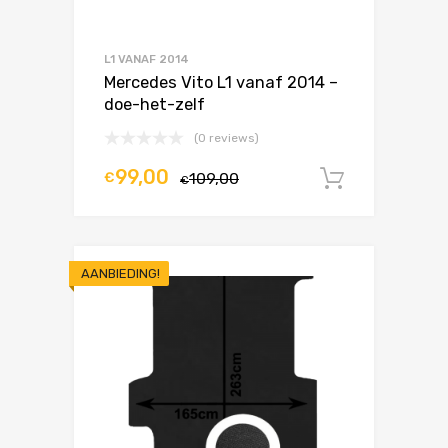
L1 VANAF 2014
Mercedes Vito L1 vanaf 2014 –
doe-het-zelf
(0 reviews)
99,00
€
109,00
In winke
€
AANBIEDING!