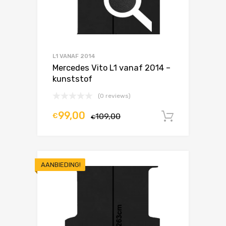
L1 VANAF 2014
Mercedes Vito L1 vanaf 2014 –
kunststof
(0 reviews)
99,00
€
109,00
In winke
€
AANBIEDING!