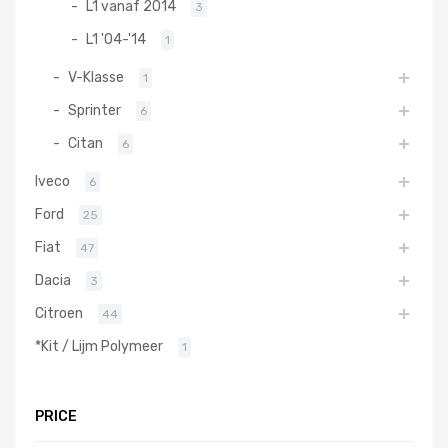
L1 vanaf 2014
3
L1 '04-'14
1
V-Klasse
1
Sprinter
6
Citan
6
Iveco
6
Ford
25
Fiat
47
Dacia
3
Citroen
44
*Kit / Lijm Polymeer
1
PRICE