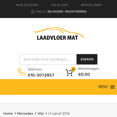
MIJN ACCOUNT
VOLGLIJST
VERGELIJKEN
HALLO.
INLOGGEN
REGISTREREN
|
Products search
ZOEKEN
Winkelwagen
Telefoon:
0
€
0,00
010-3072857
Ga
MENU
naar
de
inhoud
Home
Mercedes
Vito
L1 vanaf 2014