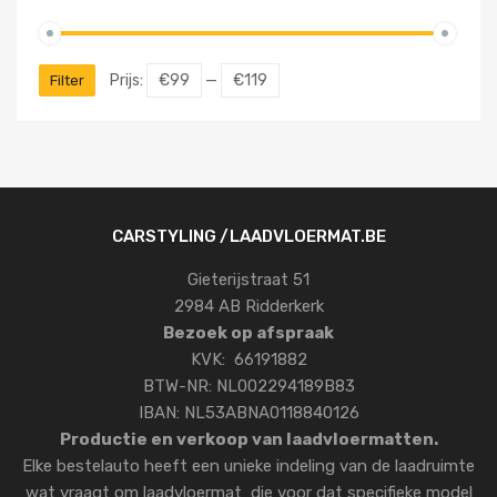
Prijs:
€99
—
€119
Filter
CARSTYLING /LAADVLOERMAT.BE
Gieterijstraat 51
2984 AB Ridderkerk
Bezoek op afspraak
KVK: 66191882
BTW-NR: NL002294189B83
IBAN: NL53ABNA0118840126
Productie en verkoop van laadvloermatten.
Elke bestelauto heeft een unieke indeling van de laadruimte
wat vraagt om laadvloermat die voor dat specifieke model