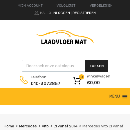
MIJN ACCOUNT
VOLGLIJST
VERGELIJKEN
HALLO.
INLOGGEN
REGISTREREN
|
Products search
ZOEKEN
Winkelwagen
Telefoon:
0
€
0,00
010-3072857
Ga
MENU
naar
de
inhoud
Home
Mercedes
Vito
L1 vanaf 2014
Mercedes Vito L1 vanaf