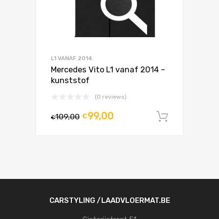
L1 VANAF 2014
Mercedes Vito L1 vanaf 2014 –
kunststof
(0 reviews)
99,00
109,00
€
In winke
€
CARSTYLING /LAADVLOERMAT.BE