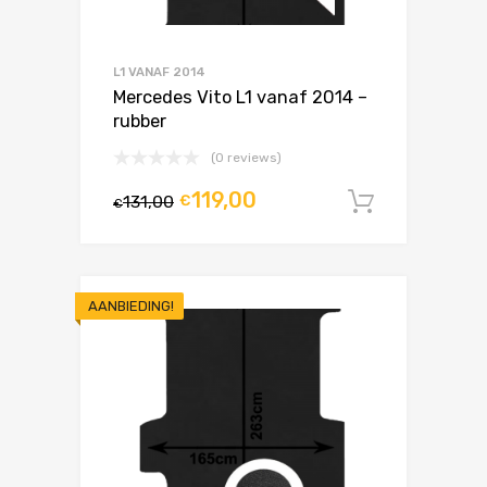
L1 VANAF 2014
Mercedes Vito L1 vanaf 2014 –
rubber
(0 reviews)
119,00
131,00
€
In winke
€
AANBIEDING!