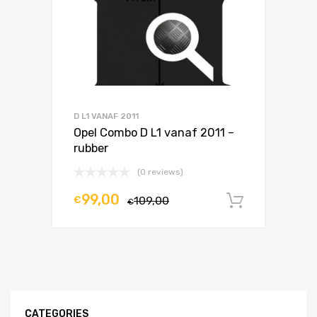
D L1 VANAF 2011
Opel Combo D L1 vanaf 2011 –
rubber
(0 reviews)
99,00
€
109,00
In winke
€
CATEGORIES