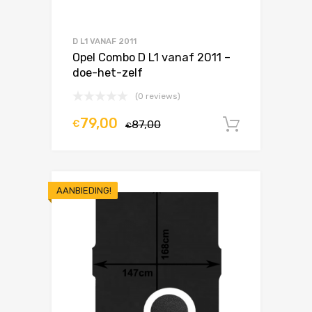
D L1 VANAF 2011
Opel Combo D L1 vanaf 2011 –
doe-het-zelf
(0 reviews)
79,00
€
87,00
In winke
€
AANBIEDING!