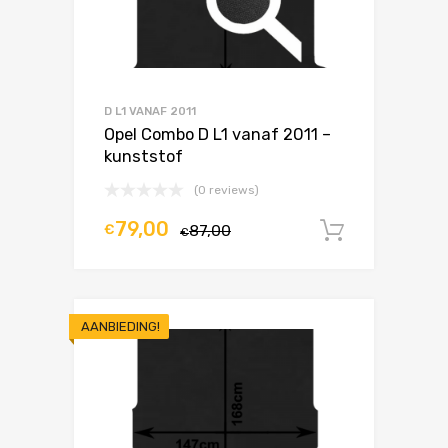
D L1 VANAF 2011
Opel Combo D L1 vanaf 2011 –
kunststof
(0 reviews)
79,00
€
87,00
In winke
€
AANBIEDING!