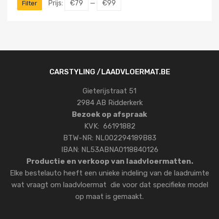
Prijs:
€79
—
€99
Filter
CARSTYLING /LAADVLOERMAT.BE
Gieterijstraat 51
2984 AB Ridderkerk
Bezoek op afspraak
KVK: 66191882
BTW-NR: NL002294189B83
IBAN: NL53ABNA0118840126
Productie en verkoop van laadvloermatten.
Elke bestelauto heeft een unieke indeling van de laadruimte
wat vraagt om laadvloermat die voor dat specifieke model
op maat is gemaakt.