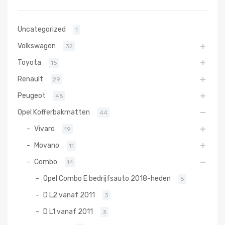
Uncategorized
1
Volkswagen
32
Toyota
15
Renault
29
Peugeot
45
Opel Kofferbakmatten
44
Vivaro
19
Movano
11
Combo
14
Opel Combo E bedrijfsauto 2018-heden
5
D L2 vanaf 2011
3
D L1 vanaf 2011
3