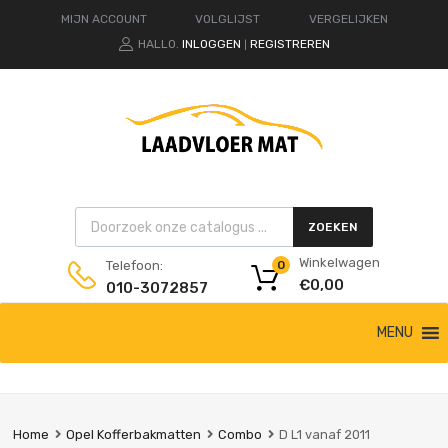
MIJN ACCOUNT
VOLGLIJST
VERGELIJKEN
HALLO.
INLOGGEN
REGISTREREN
|
Products search
ZOEKEN
Winkelwagen
Telefoon:
0
€
0,00
010-3072857
Ga
MENU
naar
de
inhoud
Home
Opel Kofferbakmatten
Combo
D L1 vanaf 2011