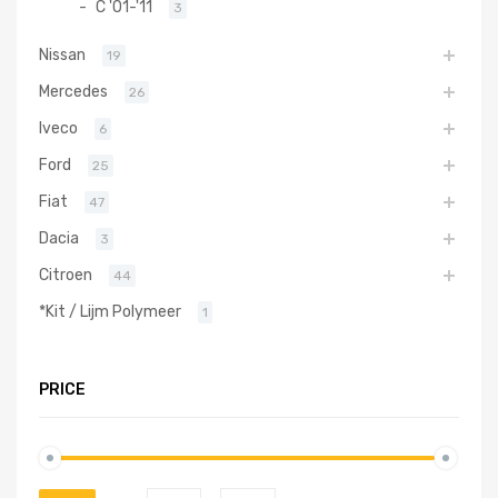
C '01-'11
3
Nissan
19
Mercedes
26
Iveco
6
Ford
25
Fiat
47
Dacia
3
Citroen
44
*Kit / Lijm Polymeer
1
PRICE