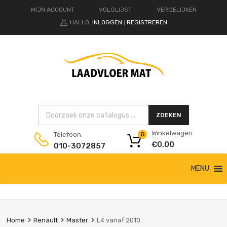
MIJN ACCOUNT
VOLGLIJST
VERGELIJKEN
HALLO.
INLOGGEN
REGISTREREN
|
Products search
ZOEKEN
Winkelwagen
Telefoon:
0
€
0,00
010-3072857
Ga
MENU
naar
de
inhoud
Home
Renault
Master
L4 vanaf 2010