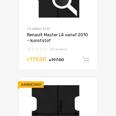
L4 VANAF 2010
Renault Master L4 vanaf 2010
– kunststof
(0 reviews)
179,00
€
197,00
In winke
€
AANBIEDING!