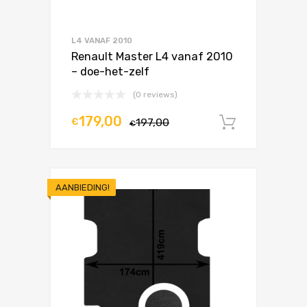
L4 VANAF 2010
Renault Master L4 vanaf 2010
– doe-het-zelf
(0 reviews)
179,00
€
197,00
In winke
€
AANBIEDING!