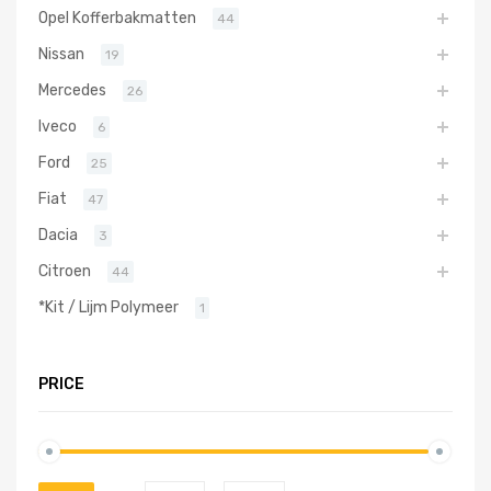
Opel Kofferbakmatten
44
Nissan
19
Mercedes
26
Iveco
6
Ford
25
Fiat
47
Dacia
3
Citroen
44
*Kit / Lijm Polymeer
1
PRICE