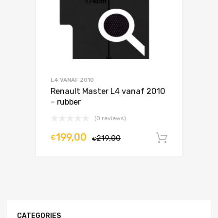
L4 VANAF 2010
Renault Master L4 vanaf 2010
– rubber
(0 reviews)
199,00
€
219,00
In winke
€
CATEGORIES