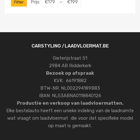
Prijs:
€179
—
€199
Filter
CARSTYLING /LAADVLOERMAT.BE
Gieterijstraat 51
2984 AB Ridderkerk
Bezoek op afspraak
KVK: 66191882
BTW-NR: NL002294189B83
IBAN: NL53ABNA0118840126
Productie en verkoop van laadvloermatten.
Elke bestelauto heeft een unieke indeling van de laadruimte
wat vraagt om laadvloermat die voor dat specifieke model
op maat is gemaakt.