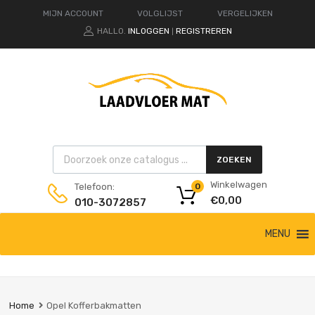
MIJN ACCOUNT
VOLGLIJST
VERGELIJKEN
HALLO.
INLOGGEN
REGISTREREN
|
Products search
ZOEKEN
Winkelwagen
Telefoon:
0
€
0,00
010-3072857
Ga
MENU
naar
de
inhoud
Home
Opel Kofferbakmatten