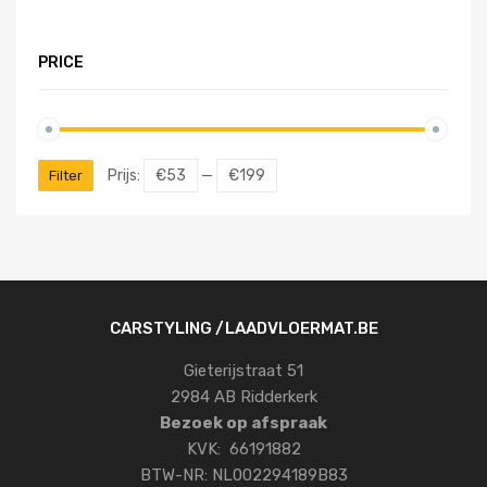
PRICE
Prijs:
€53
—
€199
Filter
CARSTYLING /LAADVLOERMAT.BE
Gieterijstraat 51
2984 AB Ridderkerk
Bezoek op afspraak
KVK: 66191882
BTW-NR: NL002294189B83