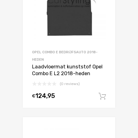
OPEL COMBO E BEDRIJFSAUTO 2018-
HEDEN
Laadvloermat kunststof Opel
Combo E L2 2018-heden
(0 reviews)
124,95
€
In winke