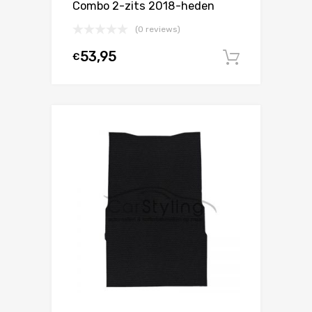
Combo 2-zits 2018-heden
(0 reviews)
53,95
€
In winke