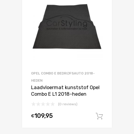
OPEL COMBO E BEDRIJFSAUTO 2018-
HEDEN
Laadvloermat kunststof Opel
Combo E L1 2018-heden
(0 reviews)
109,95
€
In winke