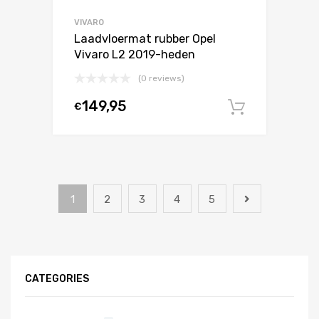
VIVARO
Laadvloermat rubber Opel
Vivaro L2 2019-heden
(0 reviews)
149,95
€
In winke
1
2
3
4
5
CATEGORIES