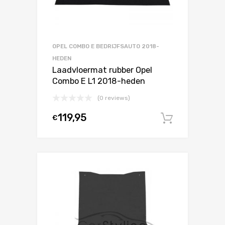
OPEL COMBO E BEDRIJFSAUTO 2018-
HEDEN
Laadvloermat rubber Opel
Combo E L1 2018-heden
(0 reviews)
119,95
€
In winke