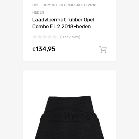
OPEL COMBO E BEDRIJFSAUTO 2018-
HEDEN
Laadvloermat rubber Opel
Combo E L2 2018-heden
(0 reviews)
134,95
€
In winke