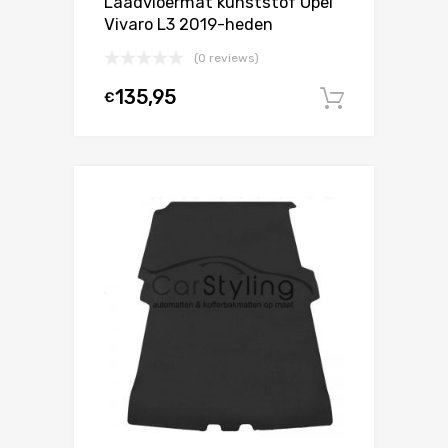
Laadvloermat kunststof Opel
Vivaro L3 2019-heden
(0 reviews)
135,95
€
In winke