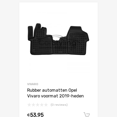
VIVARO
Rubber automatten Opel
Vivaro voormat 2019-heden
(0 reviews)
53,95
€
In winke