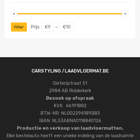
Prijs:
€9
—
€10
Filter
CARSTYLING /LAADVLOERMAT.BE
Gieterijstraat 51
2984 AB Ridderkerk
Bezoek op afspraak
KVK: 66191882
BTW-NR: NL002294189B83
IBAN: NL53ABNA0118840126
Productie en verkoop van laadvloermatten.
Elke bestelauto heeft een unieke indeling van de laadruimte