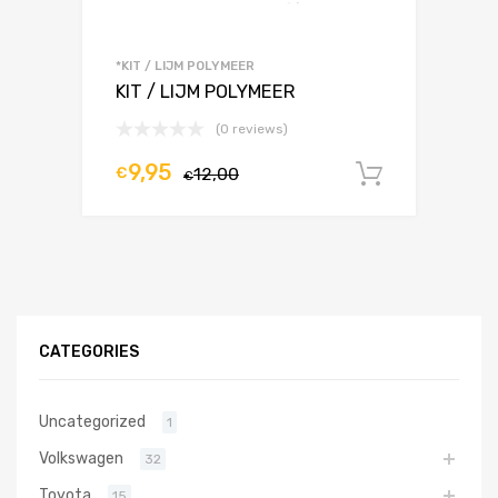
*KIT / LIJM POLYMEER
KIT / LIJM POLYMEER
(0 reviews)
9,95
€
12,00
In winke
€
CATEGORIES
Uncategorized
1
Volkswagen
32
Toyota
15