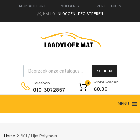
MIJN ACCOUNT
VOLGLIJST
VERGELIJKEN
HALLO.
INLOGGEN
REGISTREREN
|
Products search
ZOEKEN
Winkelwagen
Telefoon:
0
€
0,00
010-3072857
Ga
MENU
naar
de
inhoud
Home
*Kit / Lijm Polymeer