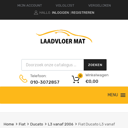
MIJN ACCOUNT
VOLGLIJST
VERGELIJKEN
HALLO.
INLOGGEN
REGISTREREN
|
Products search
ZOEKEN
Winkelwagen
Telefoon:
0
€
0,00
010-3072857
Ga
MENU
naar
de
inhoud
Home
Fiat
Ducato
L3 vanaf 2006
Fiat Ducato L3 vanaf