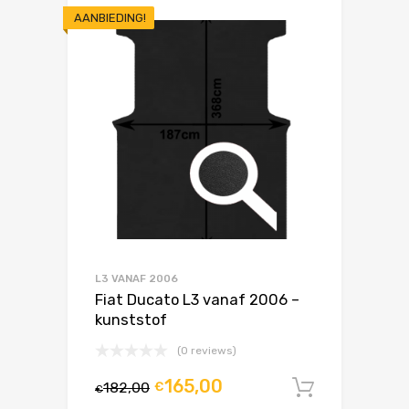
AANBIEDING!
L3 VANAF 2006
Fiat Ducato L3 vanaf 2006 –
kunststof
(0 reviews)
165,00
182,00
€
In winke
€