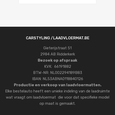
CARSTYLING /LAADVLOERMAT.BE
Gieterijstraat 51
2984 AB Ridderkerk
Bezoek op afspraak
KVK: 66191882
BTW-NR: NL002294189B83
IBAN: NL53ABNA0118840126
Productie en verkoop van laadvloermatten.
Elke bestelauto heeft een unieke indeling van de laadruimte
wat vraagt om laadvloermat die voor dat specifieke model
op maat is gemaakt.