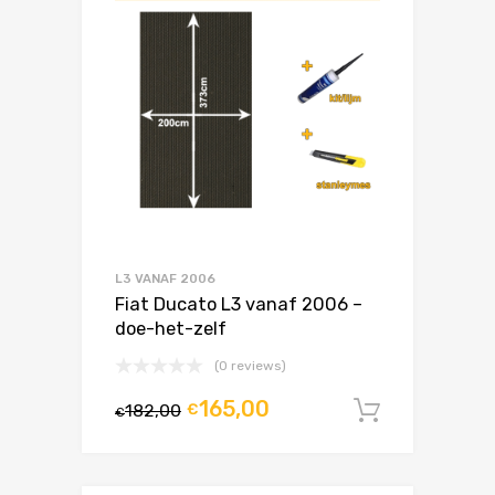
L3 VANAF 2006
Fiat Ducato L3 vanaf 2006 –
doe-het-zelf
(0 reviews)
165,00
182,00
€
In winke
€