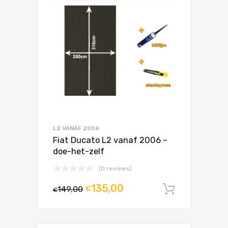
L2 VANAF 2006
Fiat Ducato L2 vanaf 2006 –
doe-het-zelf
(0 reviews)
135,00
149,00
€
In winke
€