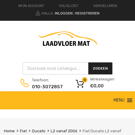
MIJN ACCOUNT
VOLGLIJST
VERGELIJKEN
HALLO.
INLOGGEN
REGISTREREN
|
Products search
ZOEKEN
Winkelwagen
Telefoon:
0
€
0,00
010-3072857
Ga
MENU
naar
de
inhoud
Home
Fiat
Ducato
L2 vanaf 2006
Fiat Ducato L2 vanaf