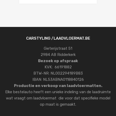
CARSTYLING /LAADVLOERMAT.BE
Gieterijstraat 51
2984 AB Ridderkerk
Bezoek op afspraak
KVK: 66191882
BTW-NR: NL002294189B83
IBAN: NL53ABNA0118840126
Productie en verkoop van laadvloermatten.
Elke bestelauto heeft een unieke indeling van de laadruimte
wat vraagt om laadvloermat die voor dat specifieke model
op maat is gemaakt.