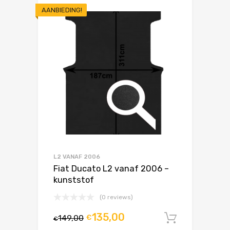
AANBIEDING!
L2 VANAF 2006
Fiat Ducato L2 vanaf 2006 –
kunststof
(0 reviews)
135,00
149,00
€
In winke
€