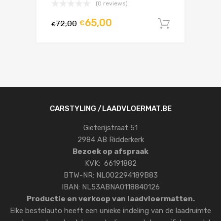
(0 reviews)
65,00
72,00
€
In winke
€
CARSTYLING /LAADVLOERMAT.BE
Gieterijstraat 51
2984 AB Ridderkerk
Bezoek op afspraak
KVK: 66191882
BTW-NR: NL002294189B83
IBAN: NL53ABNA0118840126
Productie en verkoop van laadvloermatten.
Elke bestelauto heeft een unieke indeling van de laadruimte