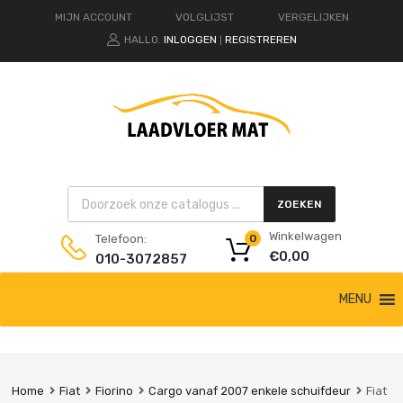
MIJN ACCOUNT
VOLGLIJST
VERGELIJKEN
HALLO.
INLOGGEN
REGISTREREN
|
Products search
ZOEKEN
Winkelwagen
Telefoon:
0
€
0,00
010-3072857
Ga
MENU
naar
de
inhoud
Home
Fiat
Fiorino
Cargo vanaf 2007 enkele schuifdeur
Fiat