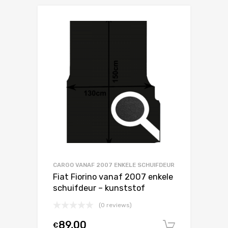
CARGO VANAF 2007 ENKELE SCHUIFDEUR
Fiat Fiorino vanaf 2007 enkele
schuifdeur – kunststof
(0 reviews)
89,00
€
In winke