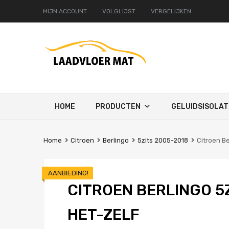
MIJN ACCOUNT
VOLGLIJST
VERGELIJKEN
Ga
HOME
PRODUCTEN
GELUIDSISOLAT
naar
de
inhoud
Home
Citroen
Berlingo
5zits 2005-2018
Citroen Be
AANBIEDING!
CITROEN BERLINGO 5Z
HET-ZELF