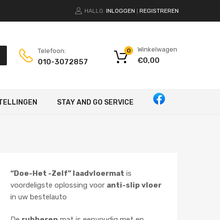
HALLO.
INLOGGEN
REGISTREREN
|
Winkelwagen
Telefoon:
0
€
0,00
010-3072857
TELLINGEN
STAY AND GO SERVICE
“Doe-Het -Zelf” laadvloermat
is
voordeligste oplossing voor
anti-slip vloer
in uw bestelauto
De
rubberen
mat is eenvoudig met en