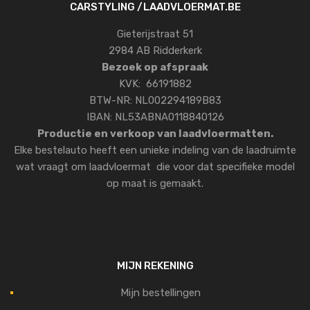
CARSTYLING /LAADVLOERMAT.BE
Gieterijstraat 51
2984 AB Ridderkerk
Bezoek op afspraak
KVK: 66191882
BTW-NR: NL002294189B83
IBAN: NL53ABNA0118840126
Productie en verkoop van laadvloermatten.
Elke bestelauto heeft een unieke indeling van de laadruimte
wat vraagt om laadvloermat die voor dat specifieke model
op maat is gemaakt.
MIJN REKENING
Mijn bestellingen