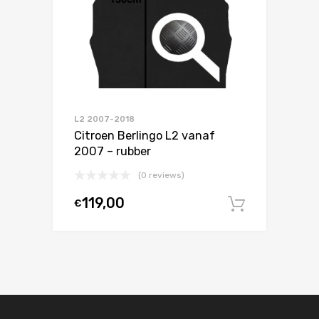
L2 2007-2018
Citroen Berlingo L2 vanaf
2007 – rubber
(0 reviews)
119,00
€
In winke