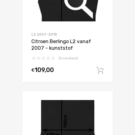
L2 2007-2018
Citroen Berlingo L2 vanaf
2007 – kunststof
(0 reviews)
109,00
€
In winke