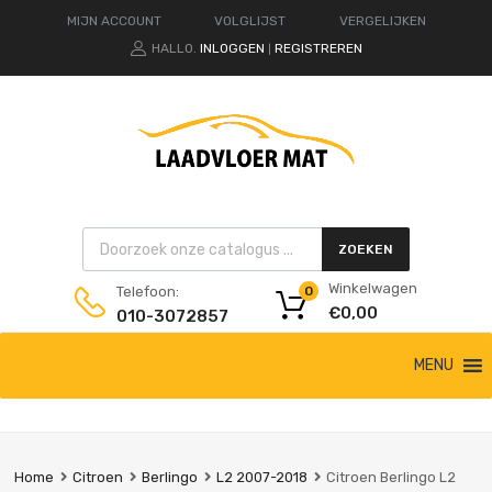
MIJN ACCOUNT
VOLGLIJST
VERGELIJKEN
HALLO.
INLOGGEN
REGISTREREN
|
Products search
ZOEKEN
Winkelwagen
Telefoon:
0
€
0,00
010-3072857
Ga
MENU
naar
de
inhoud
Home
Citroen
Berlingo
L2 2007-2018
Citroen Berlingo L2