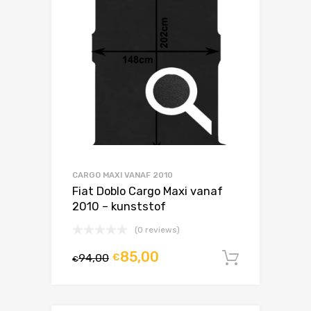
CARGO MAXI VANAF 2010
Fiat Doblo Cargo Maxi vanaf
2010 – kunststof
(0 reviews)
85,00
94,00
€
In winke
€