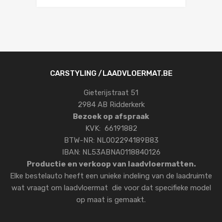
CARSTYLING /LAADVLOERMAT.BE
Gieterijstraat 51
2984 AB Ridderkerk
Bezoek op afspraak
KVK: 66191882
BTW-NR: NL002294189B83
IBAN: NL53ABNA0118840126
Productie en verkoop van laadvloermatten.
Elke bestelauto heeft een unieke indeling van de laadruimte
wat vraagt om laadvloermat die voor dat specifieke model
op maat is gemaakt.