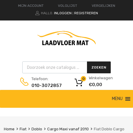
MIJN ACCOUNT
VOLGLIJST
VERGELIJKEN
HALLO.
INLOGGEN
REGISTREREN
|
Products search
ZOEKEN
Winkelwagen
Telefoon:
0
€
0,00
010-3072857
Ga
MENU
naar
de
inhoud
Home
Fiat
Doblo
Cargo Maxi vanaf 2010
Fiat Doblo Cargo