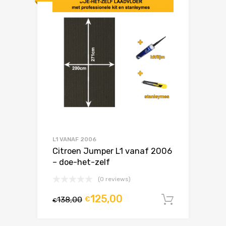
L1 VANAF 2006
Citroen Jumper L1 vanaf 2006
– doe-het-zelf
(0 reviews)
125,00
138,00
€
In winke
€