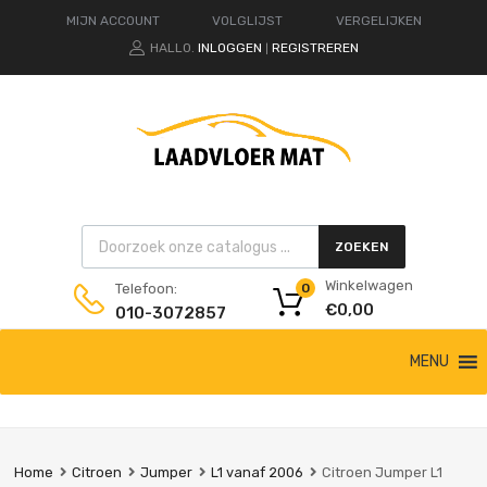
MIJN ACCOUNT
VOLGLIJST
VERGELIJKEN
HALLO.
INLOGGEN
REGISTREREN
|
Products search
ZOEKEN
Winkelwagen
Telefoon:
0
€
0,00
010-3072857
Ga
MENU
naar
de
inhoud
Home
Citroen
Jumper
L1 vanaf 2006
Citroen Jumper L1