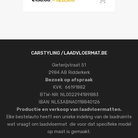
In winke
€
CARSTYLING /LAADVLOERMAT.BE
Gieterijstraat 51
2984 AB Ridderkerk
Bezoek op afspraak
KVK: 66191882
BTW-NR: NL002294189B83
IBAN: NL53ABNA0118840126
Productie en verkoop van laadvloermatten.
Elke bestelauto heeft een unieke indeling van de laadruimte
wat vraagt om laadvloermat die voor dat specifieke model
op maat is gemaakt.