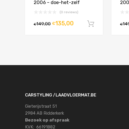
2006 – doe-het-zelf
200
(0 reviews)
135,00
149,00
€
14
In winkelw
€
€
CARSTYLING /LAADVLOERMAT.BE
Gieterijstraat 51
2984 AB Ridderkerk
Bezoek op afspraak
KVK: 66191882