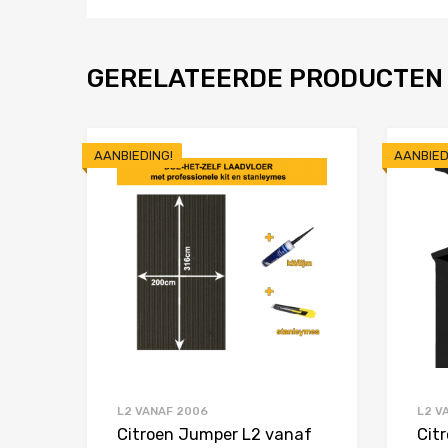
GERELATEERDE PRODUCTEN
AANBIEDING!
AANBIED
Toevoegen aan 
Product Vergelijken
L2 VANAF 2006
L2 V
Citroen Jumper L2 vanaf
Cit