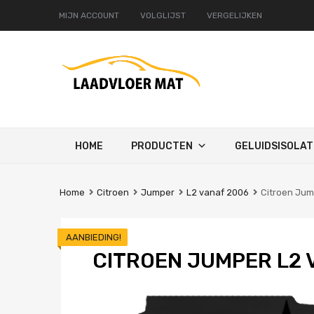
MIJN ACCOUNT
VOLGLIJST
VERGELIJKEN
Ga
HOME
PRODUCTEN
GELUIDSISOLAT
naar
de
inhoud
Home
Citroen
Jumper
L2 vanaf 2006
Citroen Jum
AANBIEDING!
CITROEN JUMPER L2 