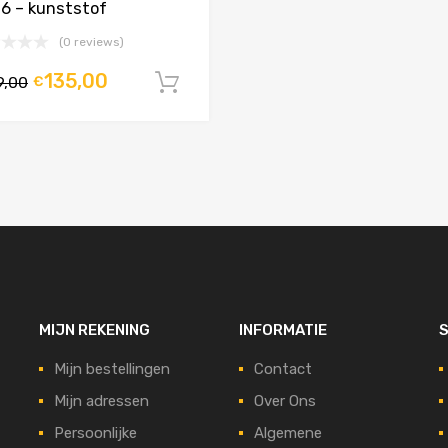
6 – kunststof
(0 reviews)
135,00
9,00
€
agen
In winkelwagen
MIJN REKENING
INFORMATIE
S
Mijn bestellingen
Contact
Mijn adressen
Over Ons
Persoonlijke
Algemene