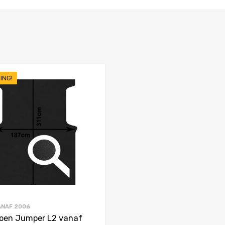
ING!
Favorieten
Toevoegen aan Favorieten
Product Vergelijken
ANAF 2006
roen Jumper L2 vanaf