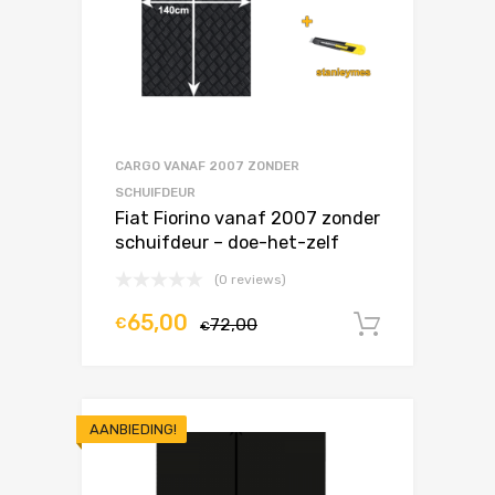
CARGO VANAF 2007 ZONDER
SCHUIFDEUR
Fiat Fiorino vanaf 2007 zonder
schuifdeur – doe-het-zelf
(0 reviews)
65,00
€
72,00
In winke
€
AANBIEDING!