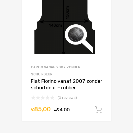
CARGO VANAF 2007 ZONDER
SCHUIFDEUR
Fiat Fiorino vanaf 2007 zonder
schuifdeur – rubber
(0 reviews)
85,00
€
94,00
In winke
€