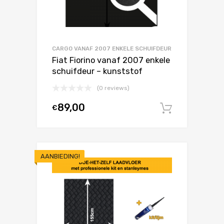
CARGO VANAF 2007 ENKELE SCHUIFDEUR
Fiat Fiorino vanaf 2007 enkele
schuifdeur – kunststof
(0 reviews)
89,00
€
In winke
AANBIEDING!