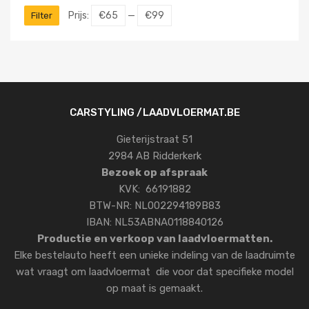
Prijs:
€65
—
€99
Filter
CARSTYLING /LAADVLOERMAT.BE
Gieterijstraat 51
2984 AB Ridderkerk
Bezoek op afspraak
KVK: 66191882
BTW-NR: NL002294189B83
IBAN: NL53ABNA0118840126
Productie en verkoop van laadvloermatten.
Elke bestelauto heeft een unieke indeling van de laadruimte
wat vraagt om laadvloermat die voor dat specifieke model
op maat is gemaakt.