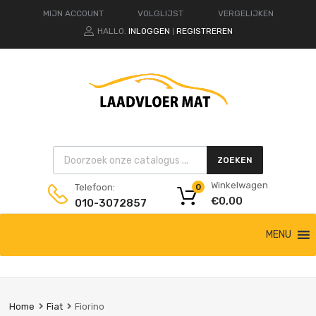
MIJN ACCOUNT
VOLGLIJST
VERGELIJKEN
HALLO.
INLOGGEN
REGISTREREN
|
Products search
ZOEKEN
Winkelwagen
Telefoon:
0
€
0,00
010-3072857
Ga
MENU
naar
de
inhoud
Home
Fiat
Fiorino