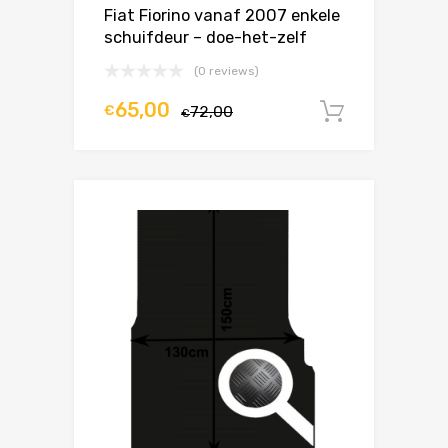
Fiat Fiorino vanaf 2007 enkele
schuifdeur – doe-het-zelf
(0 reviews)
65,00
€
72,00
In winke
€