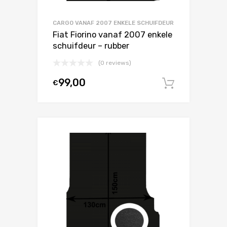
CARGO VANAF 2007 ENKELE SCHUIFDEUR
Fiat Fiorino vanaf 2007 enkele
schuifdeur – rubber
(0 reviews)
99,00
€
In winke