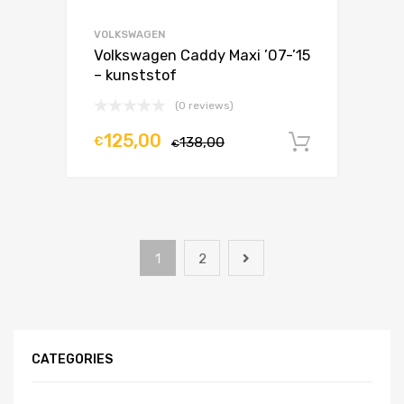
VOLKSWAGEN
Volkswagen Caddy Maxi ’07-’15
– kunststof
(0 reviews)
125,00
€
138,00
In winke
€
1
2
CATEGORIES