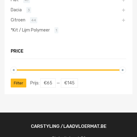
Dacia
3
Citroen
44
*Kit / Lijm Polymeer
1
PRICE
Prijs:
€65
—
€145
Filter
CARSTYLING /LAADVLOERMAT.BE