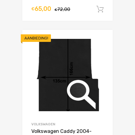
65,00
€
72,00
In winke
€
AANBIEDING!
VOLKSWAGEN
Volkswagen Caddy 2004-