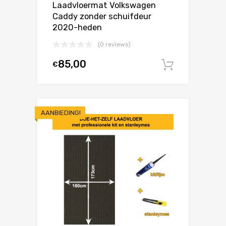
Laadvloermat Volkswagen
Caddy zonder schuifdeur
2020-heden
(0 reviews)
85,00
€
In winke
AANBIEDING!