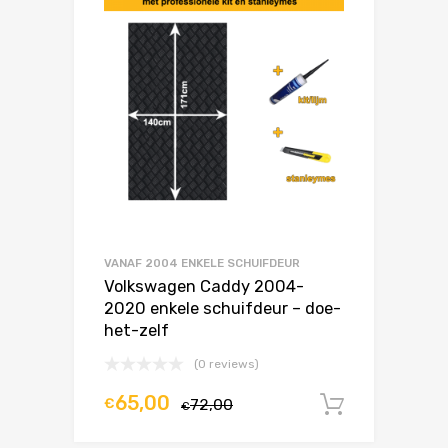
VANAF 2004 ENKELE SCHUIFDEUR
Volkswagen Caddy 2004-
2020 enkele schuifdeur – doe-
het-zelf
(0 reviews)
65,00
€
72,00
In winke
€