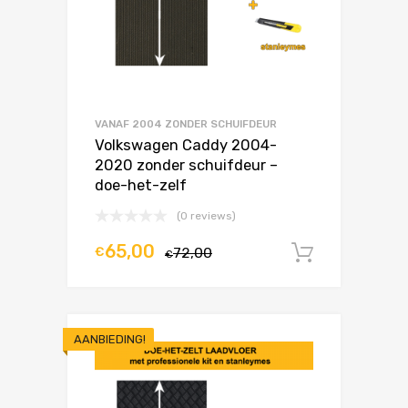
VANAF 2004 ZONDER SCHUIFDEUR
Volkswagen Caddy 2004-
2020 zonder schuifdeur –
doe-het-zelf
(0 reviews)
65,00
€
72,00
In winke
€
AANBIEDING!