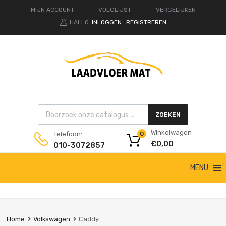
MIJN ACCOUNT
VOLGLIJST
VERGELIJKEN
HALLO.
INLOGGEN
REGISTREREN
|
Products search
ZOEKEN
Winkelwagen
Telefoon:
0
€
0,00
010-3072857
Ga
MENU
naar
de
inhoud
Home
Volkswagen
Caddy