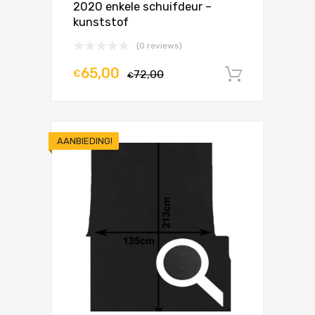
2020 enkele schuifdeur –
kunststof
(0 reviews)
65,00
€
72,00
In winke
€
AANBIEDING!