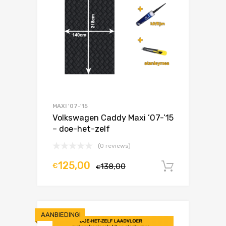
MAXI '07-'15
Volkswagen Caddy Maxi ’07-’15
– doe-het-zelf
(0 reviews)
125,00
€
138,00
In winke
€
AANBIEDING!