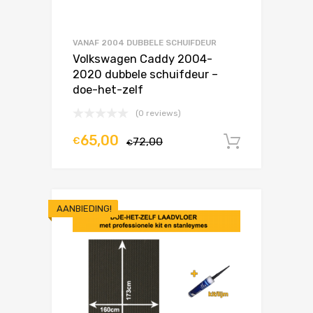
VANAF 2004 DUBBELE SCHUIFDEUR
Volkswagen Caddy 2004-
2020 dubbele schuifdeur –
doe-het-zelf
(0 reviews)
65,00
€
72,00
In winke
€
AANBIEDING!