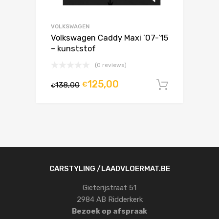
VOLKSWAGEN
Volkswagen Caddy Maxi ’07-’15
– kunststof
(0 reviews)
125,00
138,00
€
In winke
€
CARSTYLING /LAADVLOERMAT.BE
Gieterijstraat 51
2984 AB Ridderkerk
Bezoek op afspraak