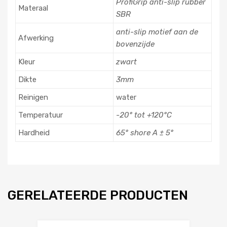
ProfiGrip anti-slip rubber
Materaal
SBR
anti-slip motief aan de
Afwerking
bovenzijde
Kleur
zwart
Dikte
3mm
Reinigen
water
Temperatuur
-20° tot +120°C
Hardheid
65° shore A ± 5°
GERELATEERDE PRODUCTEN