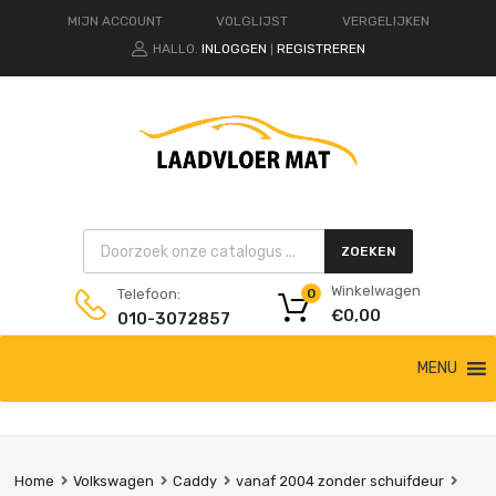
MIJN ACCOUNT
VOLGLIJST
VERGELIJKEN
HALLO.
INLOGGEN
REGISTREREN
|
Products search
ZOEKEN
Winkelwagen
Telefoon:
0
€
0,00
010-3072857
Ga
MENU
naar
de
inhoud
Home
Volkswagen
Caddy
vanaf 2004 zonder schuifdeur