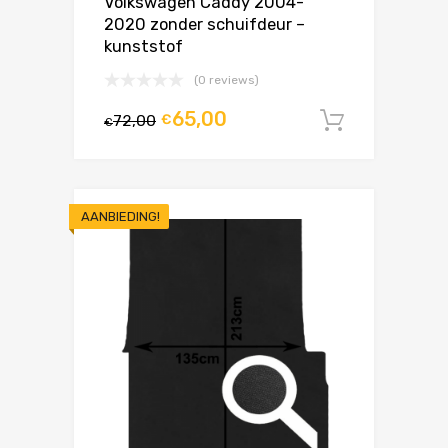
Volkswagen Caddy 2004-
2020 zonder schuifdeur –
kunststof
(0 reviews)
65,00
72,00
€
In winke
€
AANBIEDING!