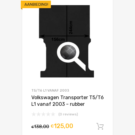
AANBIEDING!
T5/T6 L1 VANAF 2003
Volkswagen Transporter T5/T6
L1 vanaf 2003 – rubber
(0 reviews)
125,00
138,00
€
In winke
€