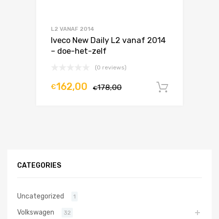
L2 VANAF 2014
Iveco New Daily L2 vanaf 2014
– doe-het-zelf
(0 reviews)
162,00
€
178,00
In winke
€
CATEGORIES
Uncategorized
1
Volkswagen
32