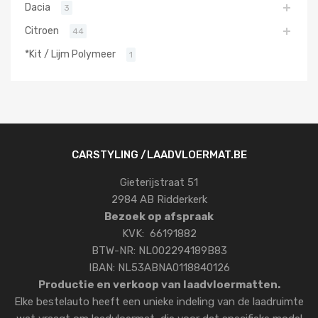
Dacia
3
Citroen
44
*Kit / Lijm Polymeer
1
CARSTYLING /LAADVLOERMAT.BE
Gieterijstraat 51
2984 AB Ridderkerk
Bezoek op afspraak
KVK: 66191882
BTW-NR: NL002294189B83
IBAN: NL53ABNA0118840126
Productie en verkoop van laadvloermatten.
Elke bestelauto heeft een unieke indeling van de laadruimte