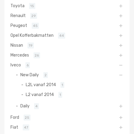
Toyota
15
Renault
29
Peugeot
45
Opel Kofferbakmatten
44
Nissan
19
Mercedes
26
Iveco
6
New Daily
2
L2L vanaf 2014
1
L2 vanaf 2014
1
Daily
4
Ford
25
Fiat
47