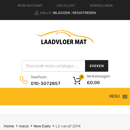
MIJN ACCOUNT
VOLGLIJST
VERGELIJKEN
HALLO.
INLOGGEN
REGISTREREN
|
Products search
ZOEKEN
Winkelwagen
Telefoon:
0
€
0,00
010-3072857
Ga
MENU
naar
de
inhoud
Home
Iveco
New Daily
L2 vanaf 2014