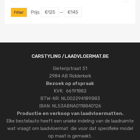
Prijs:
€125
—
€145
Filter
CARSTYLING /LAADVLOERMAT.BE
Gieterijstraat 51
2984 AB Ridderkerk
Bezoek op afspraak
KVK: 66191882
BTW-NR: NL002294189B83
IBAN: NL53ABNA0118840126
Productie en verkoop van laadvloermatten.
Elke bestelauto heeft een unieke indeling van de laadruimte
wat vraagt om laadvloermat die voor dat specifieke model
op maat is gemaakt.