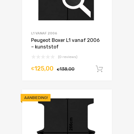
L1 VANAF 2006
Peugeot Boxer L1 vanaf 2006
– kunststof
(0 reviews)
125,00
€
138,00
In winke
€
AANBIEDING!