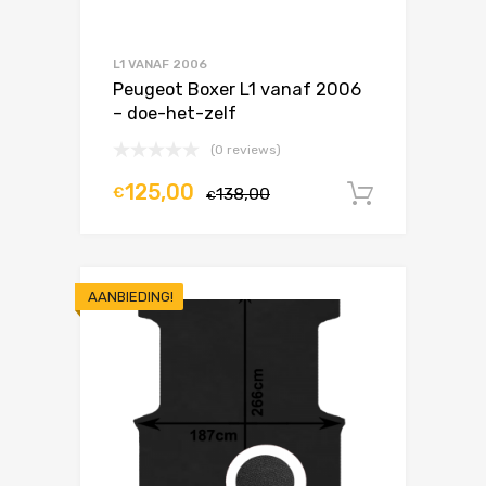
L1 VANAF 2006
Peugeot Boxer L1 vanaf 2006
– doe-het-zelf
(0 reviews)
125,00
€
138,00
In winke
€
AANBIEDING!