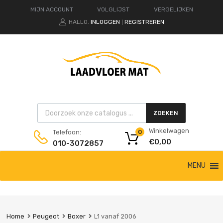
MIJN ACCOUNT
VOLGLIJST
VERGELIJKEN
HALLO.
INLOGGEN
REGISTREREN
|
Products search
ZOEKEN
Winkelwagen
Telefoon:
0
€
0,00
010-3072857
Ga
MENU
naar
de
inhoud
Home
Peugeot
Boxer
L1 vanaf 2006