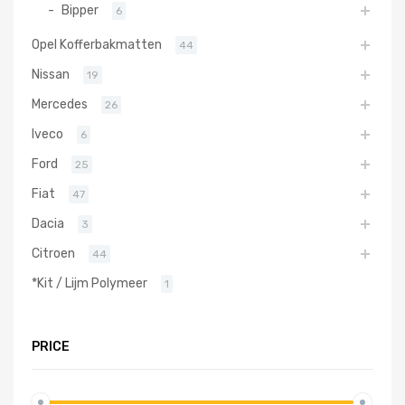
Bipper
6
Opel Kofferbakmatten
44
Nissan
19
Mercedes
26
Iveco
6
Ford
25
Fiat
47
Dacia
3
Citroen
44
*Kit / Lijm Polymeer
1
PRICE