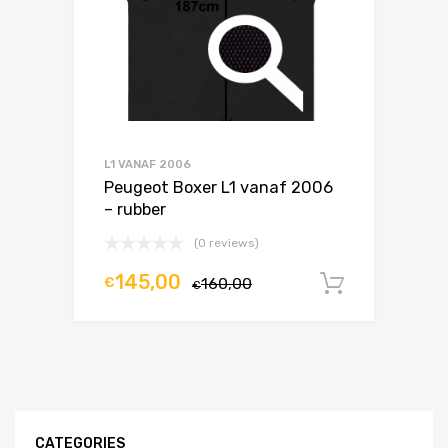
L1 VANAF 2006
Peugeot Boxer L1 vanaf 2006
– rubber
(0 reviews)
145,00
€
160,00
In winke
€
CATEGORIES