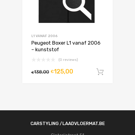
L1 VANAF 2006
Peugeot Boxer L1 vanaf 2006
– kunststof
(0 reviews)
125,00
138,00
€
In winke
€
CARSTYLING /LAADVLOERMAT.BE