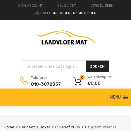
MIJN ACCOUNT
VOLGLIJST
VERGELIJKEN
HALLO.
INLOGGEN
REGISTREREN
|
Products search
ZOEKEN
Winkelwagen
Telefoon:
0
€
0,00
010-3072857
Ga
MENU
naar
de
inhoud
Home
Peugeot
Boxer
L1 vanaf 2006
Peugeot Boxer L1