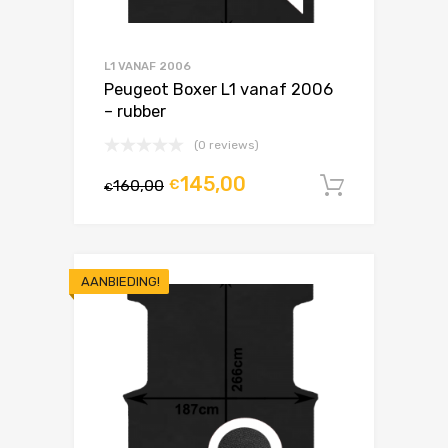
L1 VANAF 2006
Peugeot Boxer L1 vanaf 2006
– rubber
(0 reviews)
145,00
160,00
€
In winke
€
AANBIEDING!