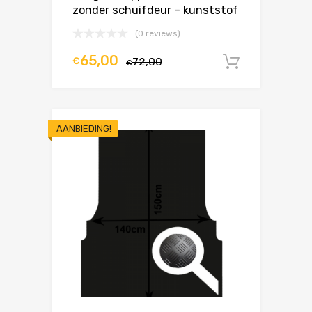
zonder schuifdeur – kunststof
(0 reviews)
65,00
€
72,00
In winke
€
AANBIEDING!