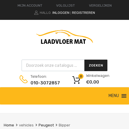
MIJN ACCOUNT
VOLGLIJST
VERGELIJKEN
HALLO.
INLOGGEN
REGISTREREN
|
Products search
ZOEKEN
Winkelwagen
Telefoon:
0
€
0,00
010-3072857
Ga
MENU
naar
de
inhoud
Home
vehicles
Peugeot
Bipper