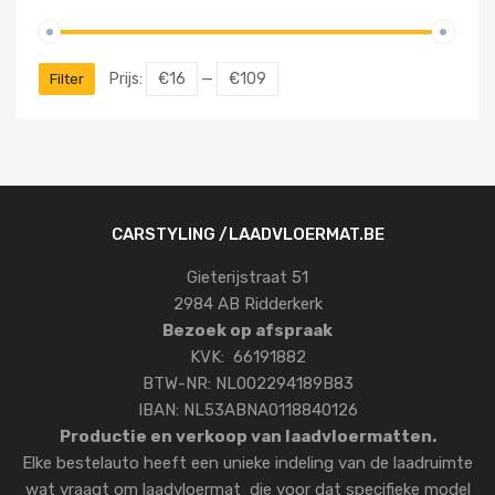
Prijs:
€16
—
€109
Filter
CARSTYLING /LAADVLOERMAT.BE
Gieterijstraat 51
2984 AB Ridderkerk
Bezoek op afspraak
KVK: 66191882
BTW-NR: NL002294189B83
IBAN: NL53ABNA0118840126
Productie en verkoop van laadvloermatten.
Elke bestelauto heeft een unieke indeling van de laadruimte
wat vraagt om laadvloermat die voor dat specifieke model