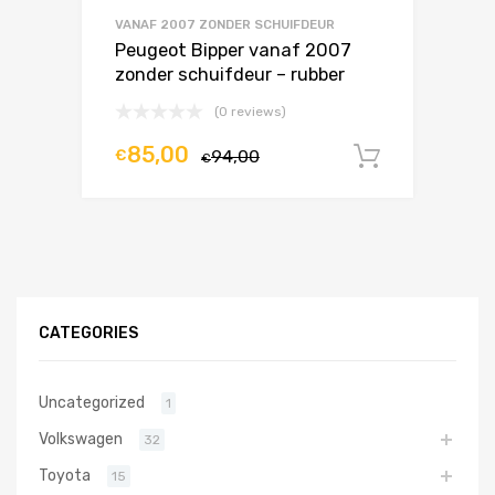
VANAF 2007 ZONDER SCHUIFDEUR
Peugeot Bipper vanaf 2007
zonder schuifdeur – rubber
(0 reviews)
85,00
€
94,00
In winke
€
CATEGORIES
Uncategorized
1
Volkswagen
32
Toyota
15