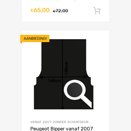
65,00
€
72,00
In winke
€
AANBIEDING!
VANAF 2007 ZONDER SCHUIFDEUR
Peugeot Bipper vanaf 2007