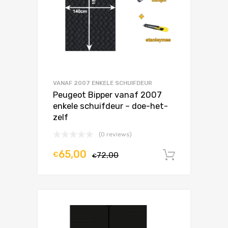
VANAF 2007 ENKELE SCHUIFDEUR
Peugeot Bipper vanaf 2007
enkele schuifdeur – doe-het-
zelf
(0 reviews)
65,00
€
72,00
In winke
€