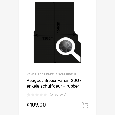
VANAF 2007 ENKELE SCHUIFDEUR
Peugeot Bipper vanaf 2007
enkele schuifdeur – rubber
(0 reviews)
109,00
€
In winke