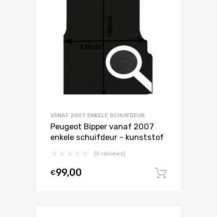
VANAF 2007 ENKELE SCHUIFDEUR
Peugeot Bipper vanaf 2007
enkele schuifdeur – kunststof
(0 reviews)
99,00
€
In winke