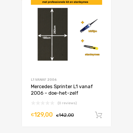
L1 VANAF 2006
Mercedes Sprinter L1 vanaf
2006 – doe-het-zelf
(0 reviews)
129,00
€
142,00
In winke
€