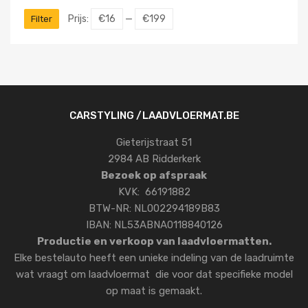
Prijs:
€16
—
€199
Filter
CARSTYLING /LAADVLOERMAT.BE
Gieterijstraat 51
2984 AB Ridderkerk
Bezoek op afspraak
KVK: 66191882
BTW-NR: NL002294189B83
IBAN: NL53ABNA0118840126
Productie en verkoop van laadvloermatten.
Elke bestelauto heeft een unieke indeling van de laadruimte
wat vraagt om laadvloermat die voor dat specifieke model
op maat is gemaakt.