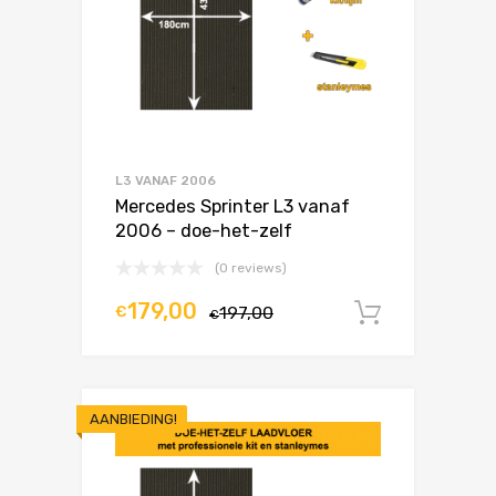
L3 VANAF 2006
Mercedes Sprinter L3 vanaf
2006 – doe-het-zelf
(0 reviews)
179,00
€
197,00
In winke
€
AANBIEDING!