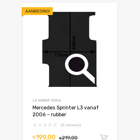
AANBIEDING!
L3 VANAF 2006
Mercedes Sprinter L3 vanaf
2006 – rubber
(0 reviews)
199,00
€
219,00
In winke
€