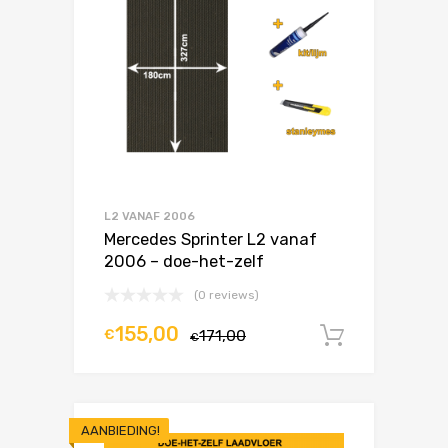
L2 VANAF 2006
Mercedes Sprinter L2 vanaf
2006 – doe-het-zelf
(0 reviews)
155,00
€
171,00
In winke
€
AANBIEDING!