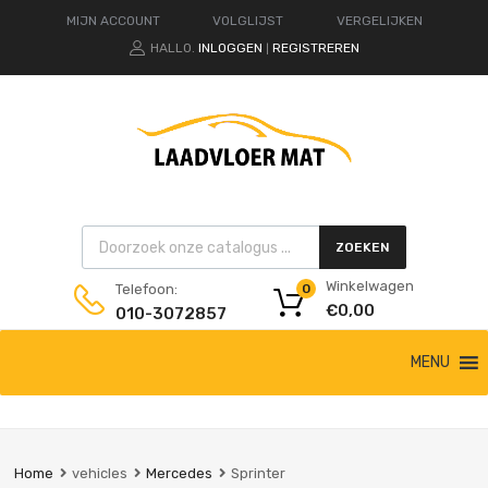
MIJN ACCOUNT
VOLGLIJST
VERGELIJKEN
HALLO.
INLOGGEN
REGISTREREN
|
Products search
ZOEKEN
Winkelwagen
Telefoon:
0
€
0,00
010-3072857
Ga
MENU
naar
de
inhoud
Home
vehicles
Mercedes
Sprinter