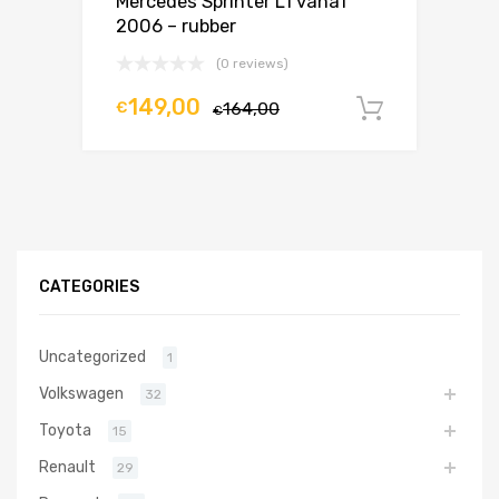
Mercedes Sprinter L1 vanaf
2006 – rubber
(0 reviews)
149,00
€
164,00
In winke
€
CATEGORIES
Uncategorized
1
Volkswagen
32
Toyota
15
Renault
29