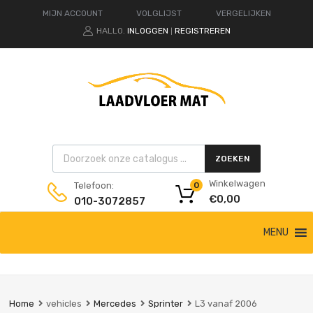
MIJN ACCOUNT
VOLGLIJST
VERGELIJKEN
HALLO.
INLOGGEN
REGISTREREN
|
Products search
ZOEKEN
Winkelwagen
Telefoon:
0
€
0,00
010-3072857
Ga
MENU
naar
de
inhoud
Home
vehicles
Mercedes
Sprinter
L3 vanaf 2006