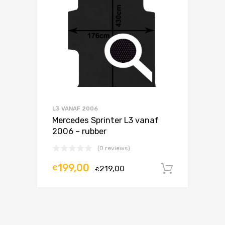
L3 VANAF 2006
Mercedes Sprinter L3 vanaf
2006 – rubber
(0 reviews)
199,00
€
219,00
In winke
€