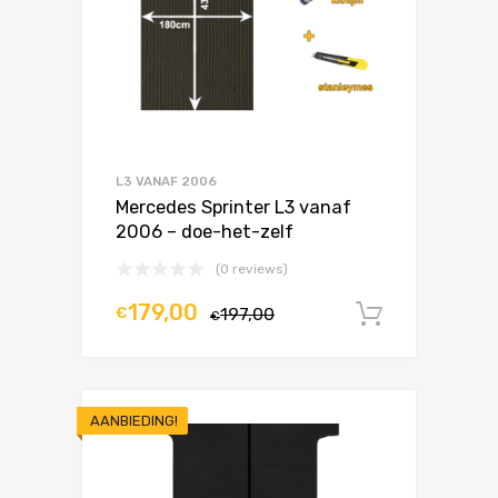
L3 VANAF 2006
Mercedes Sprinter L3 vanaf
2006 – doe-het-zelf
(0 reviews)
179,00
€
197,00
In winke
€
AANBIEDING!