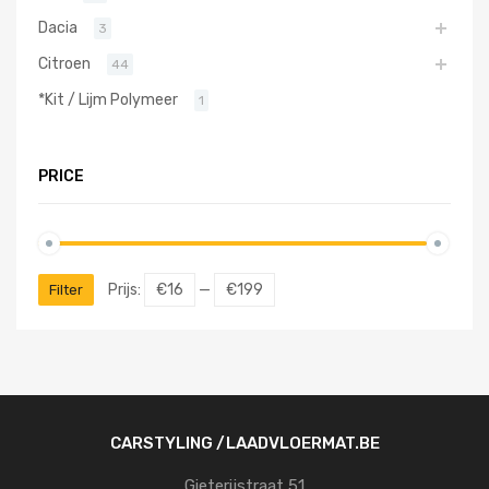
Dacia
3
Citroen
44
*Kit / Lijm Polymeer
1
PRICE
Prijs:
€16
—
€199
Filter
CARSTYLING /LAADVLOERMAT.BE
Gieterijstraat 51