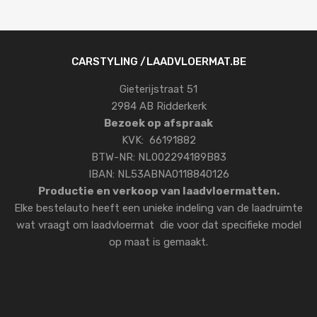
CARSTYLING /LAADVLOERMAT.BE
Gieterijstraat 51
2984 AB Ridderkerk
Bezoek op afspraak
KVK: 66191882
BTW-NR: NL002294189B83
IBAN: NL53ABNA0118840126
Productie en verkoop van laadvloermatten.
Elke bestelauto heeft een unieke indeling van de laadruimte
wat vraagt om laadvloermat die voor dat specifieke model
op maat is gemaakt.