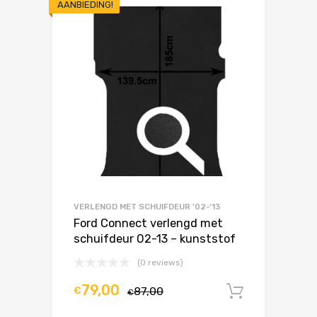
AANBIEDING!
VERLENGD MET SCHUIFDEUR '02-'13
Ford Connect verlengd met
schuifdeur 02-13 – kunststof
(0 reviews)
79,00
€
87,00
In winke
€