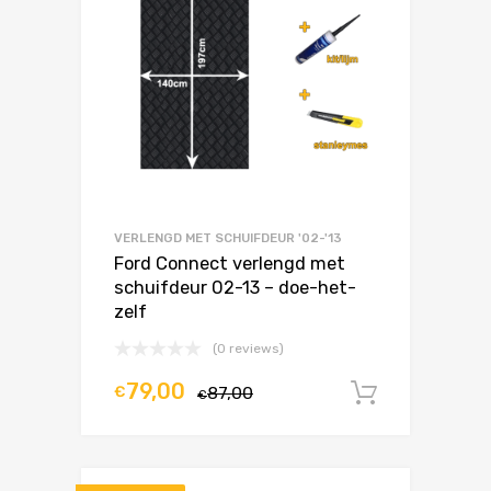
VERLENGD MET SCHUIFDEUR '02-'13
Ford Connect verlengd met
schuifdeur 02-13 – doe-het-
zelf
(0 reviews)
79,00
€
87,00
In winke
€