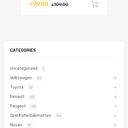
99,00
€
109,00
In winke
€
CATEGORIES
Uncategorized
1
Volkswagen
32
Toyota
15
Renault
29
Peugeot
45
Opel Kofferbakmatten
44
Nissan
19