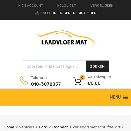
MIJN ACCOUNT
VOLGLIJST
VERGELIJKEN
HALLO.
INLOGGEN
REGISTREREN
|
Products search
ZOEKEN
Winkelwagen
Telefoon:
0
€
0,00
010-3072857
Ga
MENU
naar
de
inhoud
Home
vehicles
Ford
Connect
verlengd met schuifdeur '02-