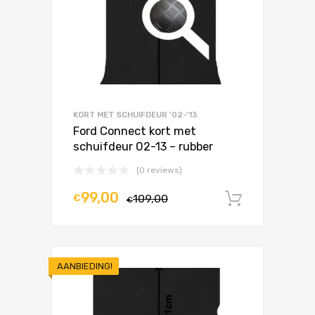
KORT MET SCHUIFDEUR '02-'13
Ford Connect kort met
schuifdeur 02-13 – rubber
(0 reviews)
99,00
€
109,00
In winke
€
AANBIEDING!