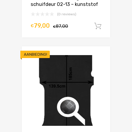
schuifdeur 02-13 – kunststof
(0 reviews)
79,00
€
87,00
In winke
€
AANBIEDING!