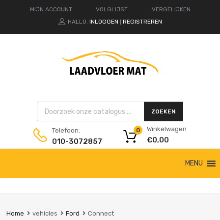
MIJN ACCOUNT
VOLGLIJST
VERGELIJKEN
HALLO.
INLOGGEN
REGISTREREN
|
Products search
ZOEKEN
Winkelwagen
Telefoon:
0
€
0,00
010-3072857
Ga
MENU
naar
de
inhoud
Home
vehicles
Ford
Connect