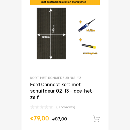
KORT MET SCHUIFDEUR '02-'13
Ford Connect kort met
schuifdeur 02-13 – doe-het-
zelf
(0 reviews)
79,00
€
87,00
In winke
€