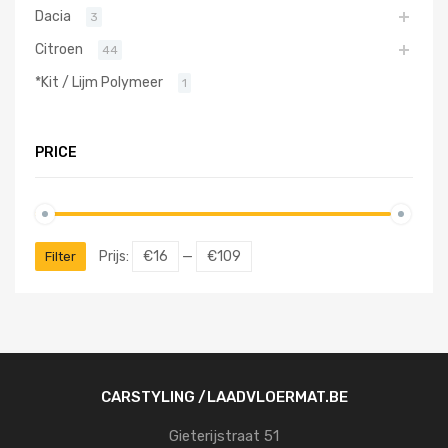
Dacia
3
Citroen
44
*Kit / Lijm Polymeer
1
PRICE
Prijs:
€16
—
€109
Filter
CARSTYLING /LAADVLOERMAT.BE
Gieterijstraat 51