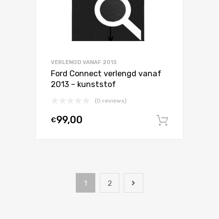
VERLENGD VANAF 2013
Ford Connect verlengd vanaf
2013 – kunststof
(0 reviews)
99,00
€
In winke
1
2