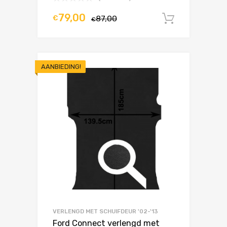
79,00
€
87,00
In winke
€
AANBIEDING!
VERLENGD MET SCHUIFDEUR '02-'13
Ford Connect verlengd met