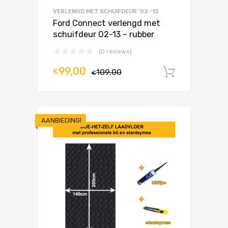
VERLENGD MET SCHUIFDEUR '02-'13
Ford Connect verlengd met
schuifdeur 02-13 – rubber
(0 reviews)
99,00
€
109,00
In winke
€
AANBIEDING!