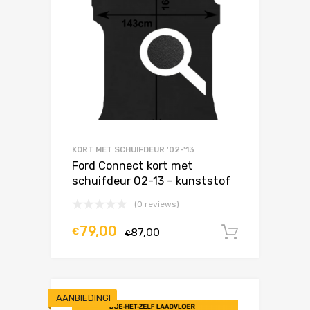
KORT MET SCHUIFDEUR '02-'13
Ford Connect kort met
schuifdeur 02-13 – kunststof
(0 reviews)
79,00
€
87,00
In winke
€
AANBIEDING!