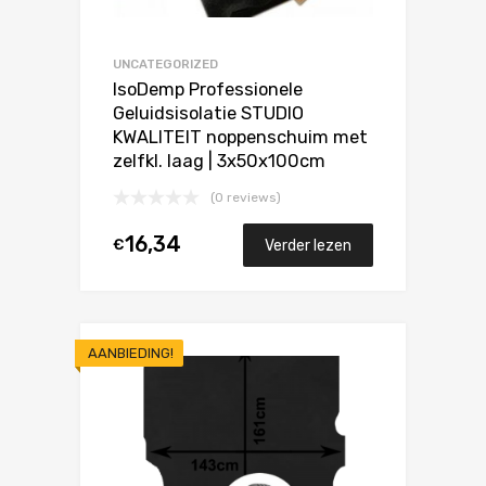
UNCATEGORIZED
IsoDemp Professionele
Geluidsisolatie STUDIO
KWALITEIT noppenschuim met
zelfkl. laag | 3x50x100cm
(0 reviews)
16,34
€
Verder lezen
AANBIEDING!