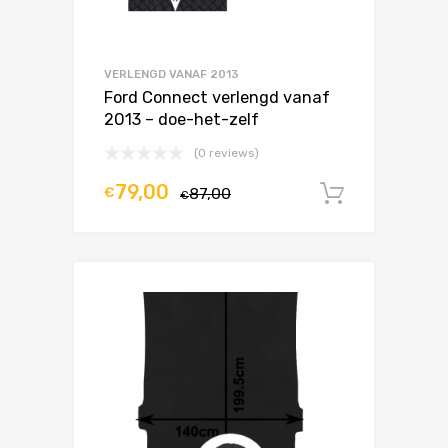
VERLENGD VANAF 2013
Ford Connect verlengd vanaf
2013 – doe-het-zelf
(0 reviews)
79,00
€
87,00
In winke
€