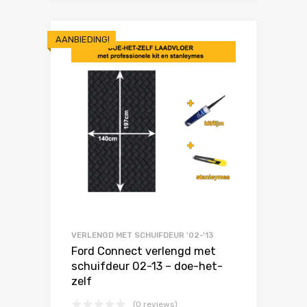
AANBIEDING!
VERLENGD MET SCHUIFDEUR '02-'13
Ford Connect verlengd met
schuifdeur 02-13 – doe-het-
zelf
(0 reviews)