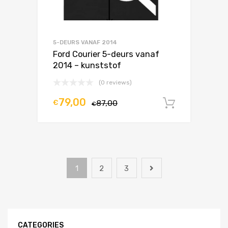
5-DEURS VANAF 2014
Ford Courier 5-deurs vanaf
2014 – kunststof
(0 reviews)
79,00
€
87,00
In winke
€
1
2
3
CATEGORIES