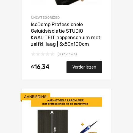
UNCATEGORIZED
IsoDemp Professionele
Geluidsisolatie STUDIO
KWALITEIT noppenschuim met
zelfkl. laag | 3x50x100cm
(0 reviews)
16,34
€
Verder lezen
AANBIEDING!