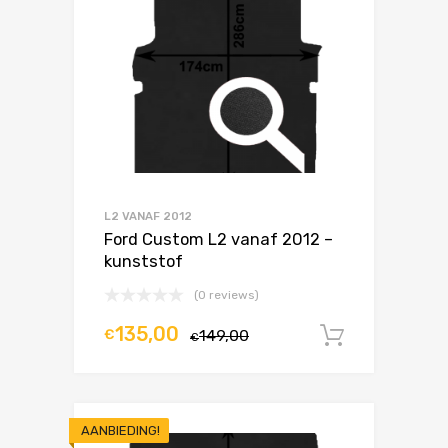
L2 VANAF 2012
Ford Custom L2 vanaf 2012 –
kunststof
(0 reviews)
135,00
€
149,00
In winke
€
AANBIEDING!