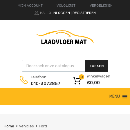
MIJN ACCOUNT
VOLGLIJST
VERGELIJKEN
HALLO.
INLOGGEN
REGISTREREN
|
Products search
ZOEKEN
Winkelwagen
Telefoon:
0
€
0,00
010-3072857
Ga
MENU
naar
de
inhoud
Home
vehicles
Ford