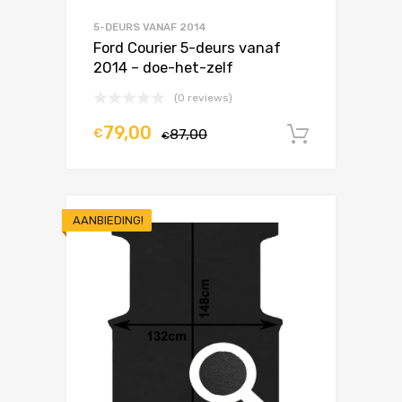
5-DEURS VANAF 2014
Ford Courier 5-deurs vanaf
2014 – doe-het-zelf
(0 reviews)
79,00
€
87,00
In winke
€
AANBIEDING!