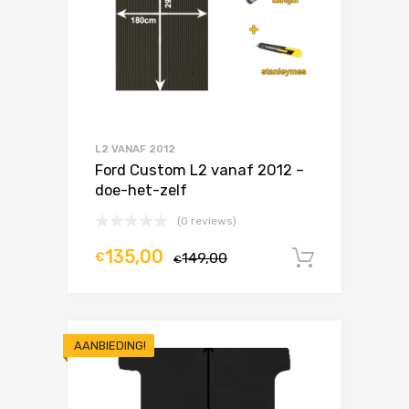
L2 VANAF 2012
Ford Custom L2 vanaf 2012 –
doe-het-zelf
(0 reviews)
135,00
€
149,00
In winke
€
AANBIEDING!