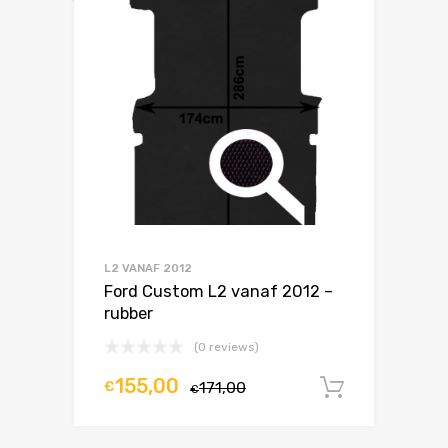
L2 VANAF 2012
Ford Custom L2 vanaf 2012 –
rubber
(0 reviews)
155,00
€
171,00
In winke
€