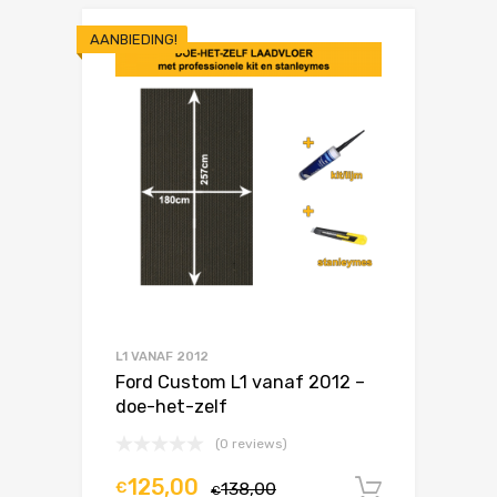
AANBIEDING!
L1 VANAF 2012
Ford Custom L1 vanaf 2012 –
doe-het-zelf
(0 reviews)
125,00
€
138,00
In winke
€