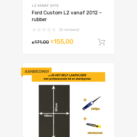
L2 VANAF 2012
Ford Custom L2 vanaf 2012 –
rubber
(0 reviews)
155,00
171,00
€
In winke
€
AANBIEDING!