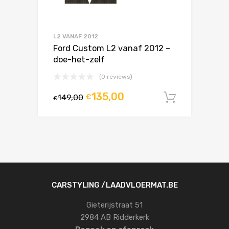
L2 VANAF 2012
Ford Custom L2 vanaf 2012 –
doe-het-zelf
(0 reviews)
135,00
149,00
€
In winke
€
CARSTYLING /LAADVLOERMAT.BE
Gieterijstraat 51
2984 AB Ridderkerk