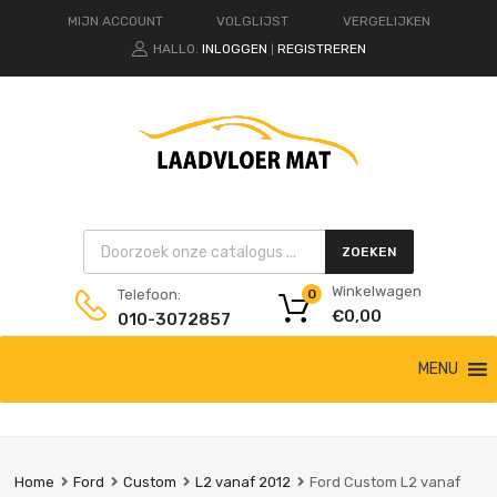
MIJN ACCOUNT
VOLGLIJST
VERGELIJKEN
HALLO.
INLOGGEN
REGISTREREN
|
Products search
ZOEKEN
Winkelwagen
Telefoon:
0
€
0,00
010-3072857
Ga
MENU
naar
de
inhoud
Home
Ford
Custom
L2 vanaf 2012
Ford Custom L2 vanaf