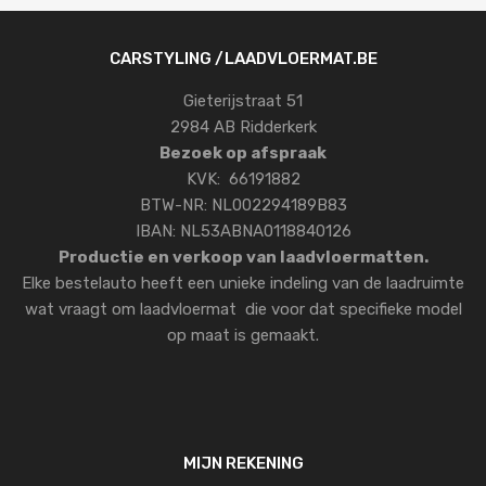
CARSTYLING /LAADVLOERMAT.BE
Gieterijstraat 51
2984 AB Ridderkerk
Bezoek op afspraak
KVK: 66191882
BTW-NR: NL002294189B83
IBAN: NL53ABNA0118840126
Productie en verkoop van laadvloermatten.
Elke bestelauto heeft een unieke indeling van de laadruimte
wat vraagt om laadvloermat die voor dat specifieke model
op maat is gemaakt.
MIJN REKENING