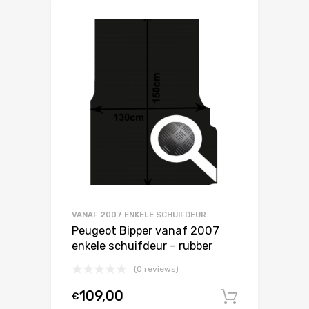
VANAF 2007 ENKELE SCHUIFDEUR
Peugeot Bipper vanaf 2007
enkele schuifdeur – rubber
(0 reviews)
109,00
€
In winke