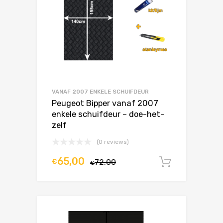
VANAF 2007 ENKELE SCHUIFDEUR
Peugeot Bipper vanaf 2007
enkele schuifdeur – doe-het-
zelf
(0 reviews)
65,00
€
72,00
In winke
€