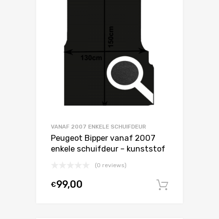
VANAF 2007 ENKELE SCHUIFDEUR
Peugeot Bipper vanaf 2007
enkele schuifdeur – kunststof
(0 reviews)
99,00
€
In winke