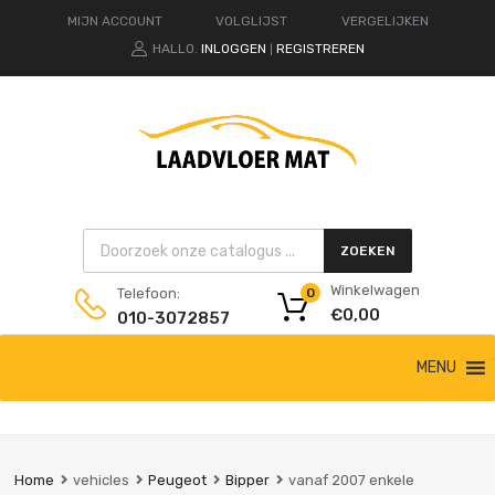
MIJN ACCOUNT
VOLGLIJST
VERGELIJKEN
HALLO.
INLOGGEN
REGISTREREN
|
Products search
ZOEKEN
Winkelwagen
Telefoon:
0
€
0,00
010-3072857
Ga
MENU
naar
de
inhoud
Home
vehicles
Peugeot
Bipper
vanaf 2007 enkele