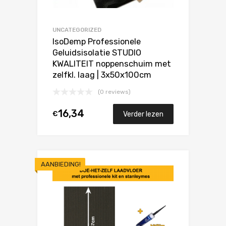
UNCATEGORIZED
IsoDemp Professionele
Geluidsisolatie STUDIO
KWALITEIT noppenschuim met
zelfkl. laag | 3x50x100cm
(0 reviews)
16,34
€
Verder lezen
AANBIEDING!