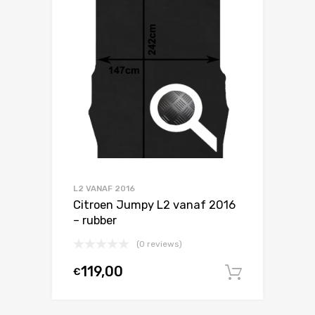
L2 VANAF 2016
Citroen Jumpy L2 vanaf 2016
– rubber
(0 reviews)
119,00
€
In winke