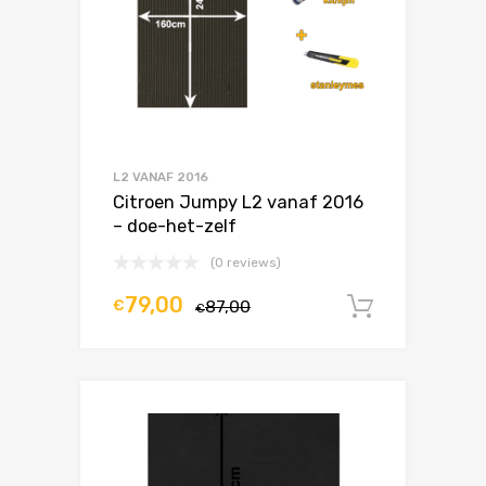
L2 VANAF 2016
Citroen Jumpy L2 vanaf 2016
– doe-het-zelf
(0 reviews)
79,00
€
87,00
In winke
€