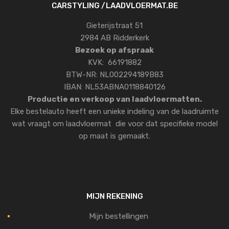
CARSTYLING /LAADVLOERMAT.BE
Gieterijstraat 51
2984 AB Ridderkerk
Bezoek op afspraak
KVK: 66191882
BTW-NR: NL002294189B83
IBAN: NL53ABNA0118840126
Productie en verkoop van laadvloermatten.
Elke bestelauto heeft een unieke indeling van de laadruimte
wat vraagt om laadvloermat die voor dat specifieke model
op maat is gemaakt.
MIJN REKENING
Mijn bestellingen