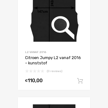
L2 VANAF 2016
Citroen Jumpy L2 vanaf 2016
– kunststof
(0 reviews)
110,00
€
In winke