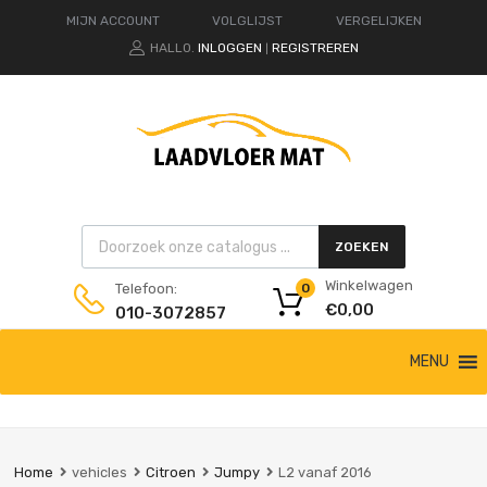
MIJN ACCOUNT
VOLGLIJST
VERGELIJKEN
HALLO.
INLOGGEN
REGISTREREN
|
Products search
ZOEKEN
Winkelwagen
Telefoon:
0
€
0,00
010-3072857
Ga
MENU
naar
de
inhoud
Home
vehicles
Citroen
Jumpy
L2 vanaf 2016