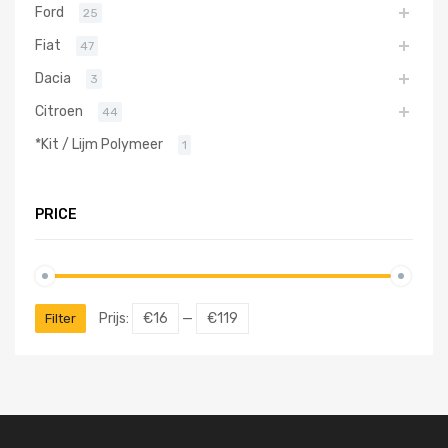
Ford
25
Fiat
47
Dacia
3
Citroen
44
*Kit / Lijm Polymeer
1
PRICE
Prijs:
€16
—
€119
Filter