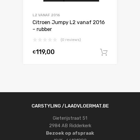
L2 VANAF 2016
Citroen Jumpy L2 vanaf 2016
– rubber
(0 reviews)
119,00
€
In winke
CARSTYLING /LAADVLOERMAT.BE
Gieterijstraat 51
2984 AB Ridderkerk
Bezoek op afspraak