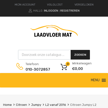
MIJN ACCOUNT
VOLGLIJST
VERGELIJKEN
HALLO.
INLOGGEN
REGISTREREN
|
Products search
ZOEKEN
Winkelwagen
Telefoon:
0
€
0,00
010-3072857
Ga
MENU
naar
de
inhoud
Home
Citroen
Jumpy
L2 vanaf 2016
Citroen Jumpy L2