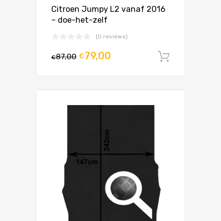
Citroen Jumpy L2 vanaf 2016
– doe-het-zelf
(0 reviews)
79,00
87,00
€
In winke
€